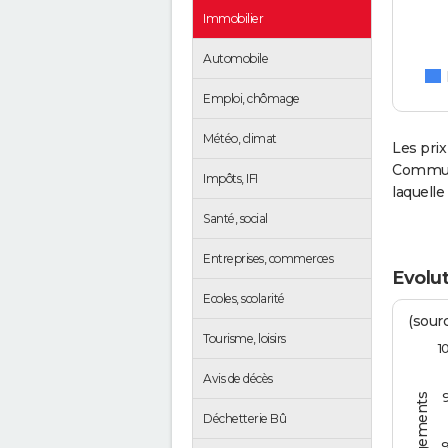
Immobilier
Automobile
Emploi, chômage
Météo, climat
Les prix
Communa
Impôts, IFI
laquell
Santé, social
Entreprises, commerces
Evolut
Ecoles, scolarité
(sourc
Tourisme, loisirs
1
Avis de décès
Déchetterie Bû