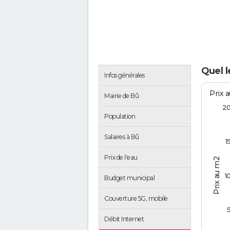
Quel l
Infos générales
Prix 
Mairie de Bû
2
Population
Salaires à Bû
1
Prix de l'eau
Prix au m2
1
Budget municipal
Couverture 5G, mobile
Débit Internet