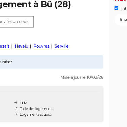
ogement à
Bû
(28)
Lint
ezais
Havelu
Rouvres
Serville
 rater
Mise à jour le 10/02/26
HLM
Taille des logements
Logements sociaux