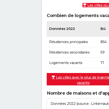
Les villes où
Combien de logements vaca
Données 2022
Bû
Résidences principales
854
Résidences secondaires
59
Logements vacants
71
Les villes avec le plus de logem
vacants
Nombre de maisons et d'ap
Données 2022 (source : Linternaute