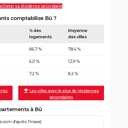
 acheter sa résidence secondaire
nts comptabilise Bû ?
% des
Moyenne
logements
des villes
86,7 %
78,4 %
6,0 %
12,9 %
7,2 %
8,3 %
ents
Les villes avec le plus de résidences
secondaires
partements à Bû
.com d'après l'Insee)