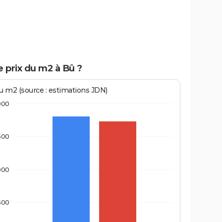
e prix du m2 à Bû ?
au m2 (source : estimations JDN)
000
500
000
500