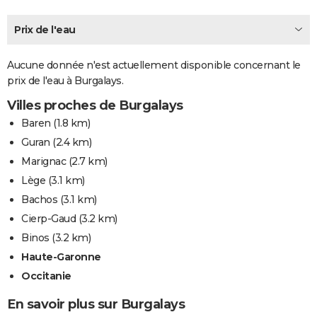
City break
Voyage de noces
Climat
Destinations
Voyage nature
Forum
+
PHOTO
Prix de l'eau
GUIDES D'ACHAT
Aucune donnée n'est actuellement disponible concernant le
BONS PLANS
prix de l'eau à Burgalays.
CARTE DE VOEUX
Villes proches de Burgalays
Baren
(1.8 km)
Carte Bonne année
Carte Pâques
Carte de Noël
Carte Saint-Valentin
Carte d'anniversaire
DICTIONNAIRE
Guran
(2.4 km)
Biographies
Expressions
Dictionnaire
Citations
Proverbes
PROGRAMME TV
Marignac
(2.7 km)
Lège
(3.1 km)
COPAINS D'AVANT
Bachos
(3.1 km)
Se connecter
Collèges
Universités
Service militaire
S'inscrire
Lycées
Primaires
Entreprises
Avis de recherche
AVIS DE DÉCÈS
Cierp-Gaud
(3.2 km)
Binos
(3.2 km)
FORUM
Haute-Garonne
Lifestyle
Sport
Television
Cinema
Bricolage
Culture
Auto
Voyage
Occitanie
En savoir plus sur Burgalays