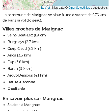
Leaflet
|
Map data ©
OpenStreetMap
contributors
La commune de Marignac se situe à une distance de 676 km
de Paris (à vol d'oiseau).
Villes proches de Marignac
Saint-Béat-Lez
(1.9 km)
Burgalays
(2.7 km)
Cierp-Gaud
(3.2 km)
Arlos
(3.3 km)
Eup
(3.8 km)
Baren
(3.9 km)
Argut-Dessous
(4.1 km)
Haute-Garonne
Occitanie
En savoir plus sur Marignac
Salaires à Marignac