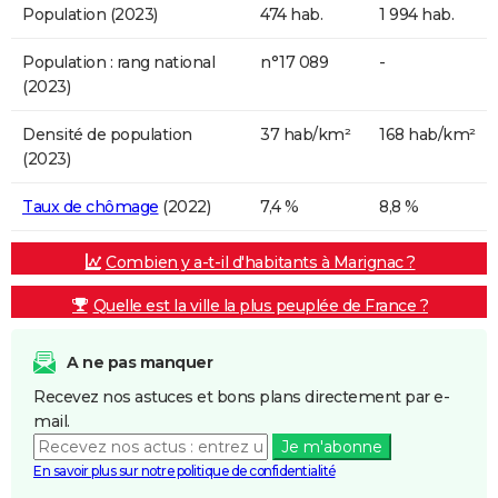
Population (2023)
474 hab.
1 994 hab.
Population : rang national
n°17 089
-
(2023)
Densité de population
37 hab/km²
168 hab/km²
(2023)
Taux de chômage
(2022)
7,4 %
8,8 %
Combien y a-t-il d'habitants à Marignac ?
Quelle est la ville la plus peuplée de France ?
A ne pas manquer
Recevez nos astuces et bons plans directement par e-
mail.
Je m'abonne
En savoir plus sur notre politique de confidentialité