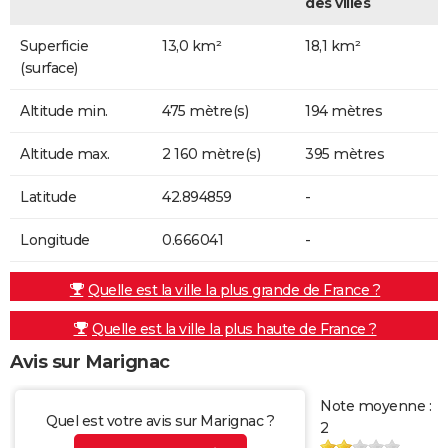
des villes
Superficie
13,0 km²
18,1 km²
(surface)
Altitude min.
475 mètre(s)
194 mètres
Altitude max.
2 160 mètre(s)
395 mètres
Latitude
42.894859
-
Longitude
0.666041
-
Quelle est la ville la plus grande de France ?
Quelle est la ville la plus haute de France ?
Avis sur Marignac
Note moyenne :
Quel est votre avis sur Marignac ?
2