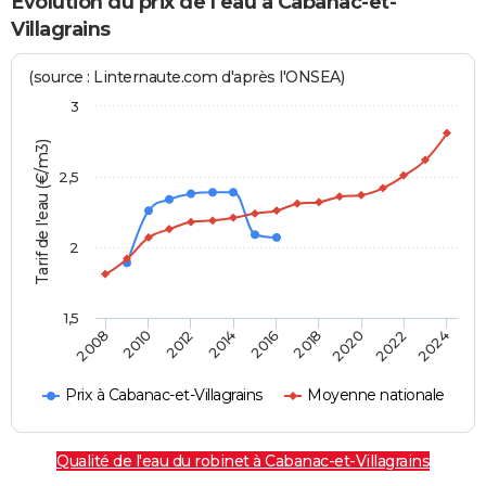
Evolution du prix de l'eau à Cabanac-et-
Villagrains
(source : Linternaute.com d'après l'ONSEA)
3
Tarif de l'eau (€/m3)
2,5
2
1,5
2016
2014
2024
2012
2022
2010
2020
2008
2018
Prix à Cabanac-et-Villagrains
Moyenne nationale
Qualité de l'eau du robinet à Cabanac-et-Villagrains