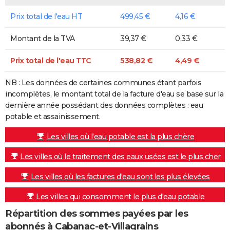
Prix total de l'eau HT
499,45 €
4,16 €
Montant de la TVA
39,37 €
0,33 €
Prix total de l'eau TTC
538,82 €
4,49 €
NB : Les données de certaines communes étant parfois
incomplètes, le montant total de la facture d'eau se base sur la
dernière année possédant des données complètes : eau
potable et assainissement.
Les villes où l'eau potable est la plus chère
Les villes où le traitement des eaux usées est le plus cher
Les villes où les factures d'eau sont les plus élevées
Les villes qui consomment le plus d'eau potable
Répartition des sommes payées par les
abonnés à Cabanac-et-Villagrains