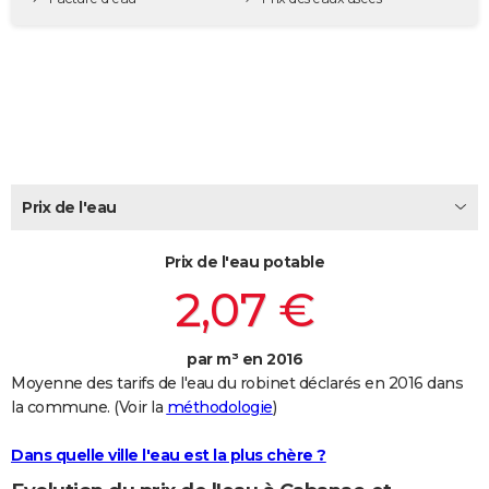
City break
Voyage de noces
Climat
Destinations
Voyage nature
Forum
+
PHOTO
GUIDES D'ACHAT
BONS PLANS
CARTE DE VOEUX
Carte Bonne année
Carte Pâques
Carte de Noël
Carte Saint-Valentin
Carte d'anniversaire
DICTIONNAIRE
Prix de l'eau
Biographies
Expressions
Dictionnaire
Citations
Proverbes
PROGRAMME TV
Prix de l'eau potable
2,07 €
COPAINS D'AVANT
Se connecter
Collèges
Universités
Service militaire
S'inscrire
Lycées
Primaires
Entreprises
Avis de recherche
AVIS DE DÉCÈS
par m³ en 2016
FORUM
Moyenne des tarifs de l'eau du robinet déclarés en 2016 dans
la commune. (Voir la
méthodologie
)
Lifestyle
Sport
Television
Cinema
Bricolage
Culture
Auto
Voyage
Dans quelle ville l'eau est la plus chère ?