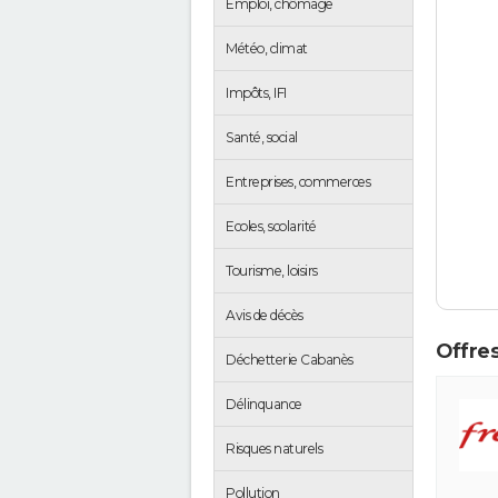
Emploi, chômage
Météo, climat
Impôts, IFI
Santé, social
Entreprises, commerces
Ecoles, scolarité
Tourisme, loisirs
Avis de décès
Offres
Déchetterie Cabanès
Délinquance
Risques naturels
Pollution