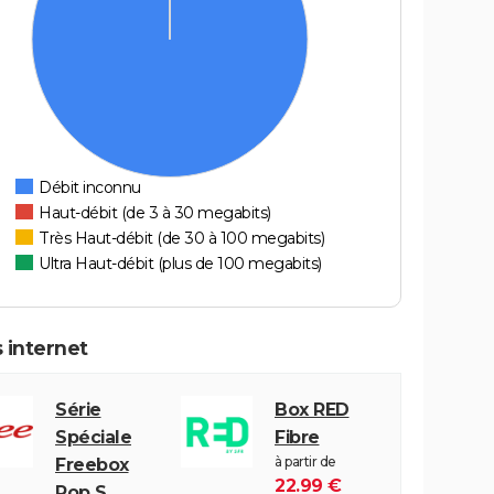
Débit inconnu
Haut-débit (de 3 à 30 megabits)
Très Haut-débit (de 30 à 100 megabits)
Ultra Haut-débit (plus de 100 megabits)
 internet
Série
Box RED
Spéciale
Fibre
à partir de
Freebox
22.99 €
Pop S