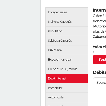
Intern
Infos générales
Grâce à 
bénéfici
Mairie de Cabanès
l'Autor
Population
plus de 
Cabanès
Salaires à Cabanès
Votre v
Prix de l'eau
!
Test
Budget municipal
Couverture 5G, mobile
Débit
Débit Internet
Source
Immobilier
Automobile