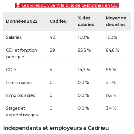
Les villes où vivent le plus de personnes en CDI
% des
Moyenne
Données 2022
Cadrieu
salariés
des villes
Salariés
40
100%
100%
CDI et fonction
29
85,3 %
84,6 %
publique
CDD
5
14,7 %
9,5 %
Intérimaires
0
0,0 %
2,1 %
Emplois aidés
0
0,0 %
0,5 %
Stages et
0
0,0 %
3,4 %
apprentissages
Indépendants et employeurs à Cadrieu