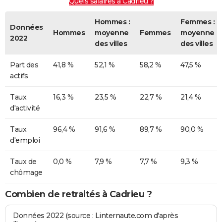
Quels salaires à Cadrieu ?
Hommes :
Femmes :
Données
Hommes
moyenne
Femmes
moyenne
2022
des villes
des villes
Part des
41,8 %
52,1 %
58,2 %
47,5 %
actifs
Taux
16,3 %
23,5 %
22,7 %
21,4 %
d'activité
Taux
96,4 %
91,6 %
89,7 %
90,0 %
d'emploi
Taux de
0,0 %
7,9 %
7,7 %
9,3 %
chômage
Combien de retraités à Cadrieu ?
Données 2022 (source : Linternaute.com d'après