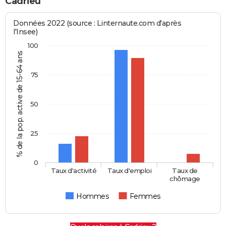
Cadrieu
Données 2022 (source : Linternaute.com d'après
l'Insee)
100
% de la pop. active de 15-64 ans
75
50
25
0
Taux d'activité
Taux d'emploi
Taux de
chômage
Hommes
Femmes