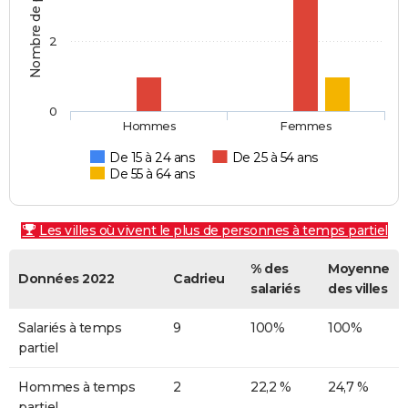
Nombre de personnes
2
0
Hommes
Femmes
De 15 à 24 ans
De 25 à 54 ans
De 55 à 64 ans
Les villes où vivent le plus de personnes à temps partiel
% des
Moyenne
Données 2022
Cadrieu
salariés
des villes
Salariés à temps
9
100%
100%
partiel
Hommes à temps
2
22,2 %
24,7 %
partiel