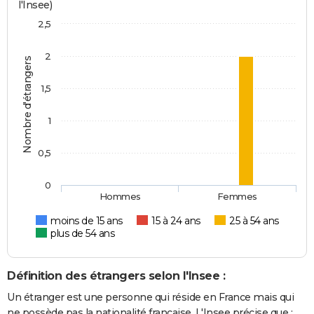
l'Insee)
2,5
2
Nombre d'étrangers
1,5
1
0,5
0
Hommes
Femmes
moins de 15 ans
15 à 24 ans
25 à 54 ans
plus de 54 ans
Définition des étrangers selon l'Insee :
Un étranger est une personne qui réside en France mais qui
ne possède pas la nationalité française. L'Insee précise que :