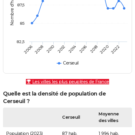
Nombre d'habitants
87,5
85
82,5
2010
2012
2014
2016
2018
2020
2022
2006
2008
Cerseuil
Les villes les plus peuplées de France
Quelle est la densité de population de
Cerseuil ?
Moyenne
Cerseuil
des villes
Population (2023)
87 hab.
1 994 hab.