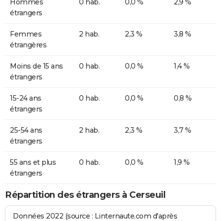
Hommes
0 hab.
0,0 %
2,9 %
étrangers
Femmes
2 hab.
2,3 %
3,8 %
étrangères
Moins de 15 ans
0 hab.
0,0 %
1,4 %
étrangers
15-24 ans
0 hab.
0,0 %
0,8 %
étrangers
25-54 ans
2 hab.
2,3 %
3,7 %
étrangers
55 ans et plus
0 hab.
0,0 %
1,9 %
étrangers
Répartition des étrangers à Cerseuil
Données 2022 (source : Linternaute.com d'après