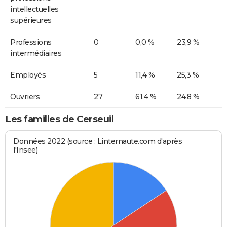
intellectuelles
supérieures
Professions
0
0,0 %
23,9 %
intermédiaires
Employés
5
11,4 %
25,3 %
Ouvriers
27
61,4 %
24,8 %
Les familles de Cerseuil
Données 2022 (source : Linternaute.com d'après
l'Insee)