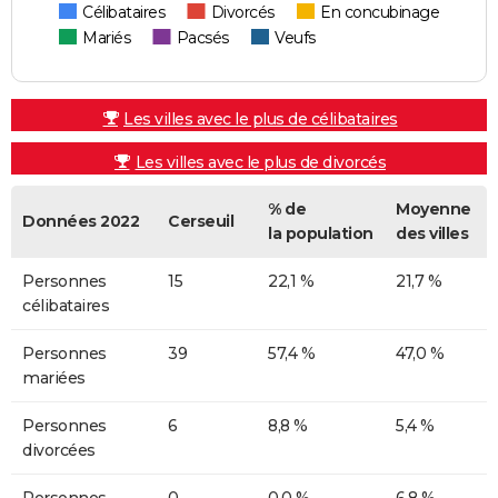
Célibataires
Divorcés
En concubinage
Mariés
Pacsés
Veufs
Les villes avec le plus de célibataires
Les villes avec le plus de divorcés
% de
Moyenne
Données 2022
Cerseuil
la population
des villes
Personnes
15
22,1 %
21,7 %
célibataires
Personnes
39
57,4 %
47,0 %
mariées
Personnes
6
8,8 %
5,4 %
divorcées