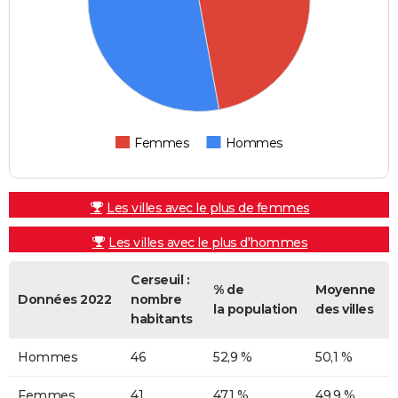
Femmes
Hommes
Les villes avec le plus de femmes
Les villes avec le plus d'hommes
Cerseuil :
% de
Moyenne
Données 2022
nombre
la population
des villes
habitants
Hommes
46
52,9 %
50,1 %
Femmes
41
47,1 %
49,9 %