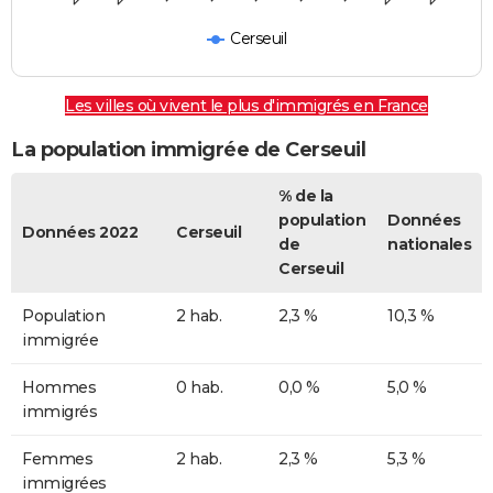
Cerseuil
Les villes où vivent le plus d'immigrés en France
La population immigrée de Cerseuil
% de la
population
Données
Données 2022
Cerseuil
de
nationales
Cerseuil
Population
2 hab.
2,3 %
10,3 %
immigrée
Hommes
0 hab.
0,0 %
5,0 %
immigrés
Femmes
2 hab.
2,3 %
5,3 %
immigrées