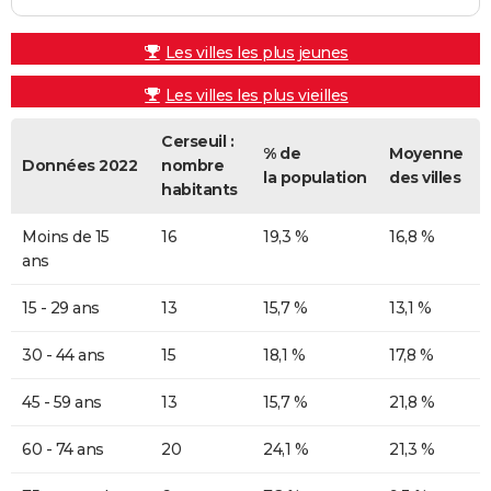
Les villes les plus jeunes
Les villes les plus vieilles
Cerseuil :
% de
Moyenne
Données 2022
nombre
la population
des villes
habitants
Moins de 15
16
19,3 %
16,8 %
ans
15 - 29 ans
13
15,7 %
13,1 %
30 - 44 ans
15
18,1 %
17,8 %
45 - 59 ans
13
15,7 %
21,8 %
60 - 74 ans
20
24,1 %
21,3 %