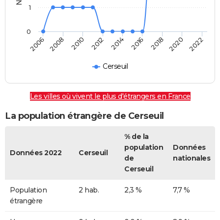
1
0
2014
2016
2018
2020
2022
2006
2008
2010
2012
Cerseuil
Les villes où vivent le plus d'étrangers en France
La population étrangère de Cerseuil
% de la
population
Données
Données 2022
Cerseuil
de
nationales
Cerseuil
Population
2 hab.
2,3 %
7,7 %
étrangère