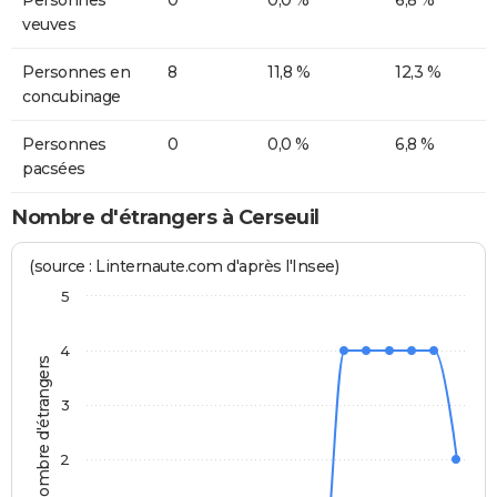
Personnes
0
0,0 %
6,8 %
veuves
Personnes en
8
11,8 %
12,3 %
concubinage
Personnes
0
0,0 %
6,8 %
pacsées
Nombre d'étrangers à Cerseuil
(source : Linternaute.com d'après l'Insee)
5
4
Nombre d'étrangers
3
2