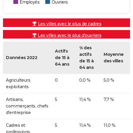
Employés
Ouvriers
Les villes avec le plus de cadres
Les villes avec le plus d'ouvriers
% des
Actifs
actifs
Moyenne
Données 2022
de 15 à
de 15 à
des villes
64 ans
64 ans
Agriculteurs
0
0,0 %
5,0 %
exploitants
Artisans,
5
11,4 %
7,7 %
commerçants, chefs
d'entreprise
Cadres et
5
11,4 %
11,0 %
professions