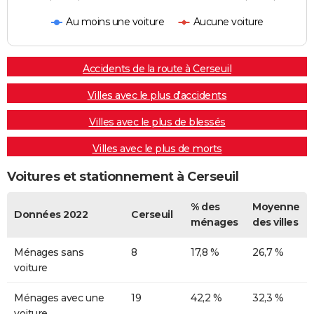
Au moins une voiture
Aucune voiture
Accidents de la route à Cerseuil
Villes avec le plus d'accidents
Villes avec le plus de blessés
Villes avec le plus de morts
Voitures et stationnement à Cerseuil
% des
Moyenne
Données 2022
Cerseuil
ménages
des villes
Ménages sans
8
17,8 %
26,7 %
voiture
Ménages avec une
19
42,2 %
32,3 %
voiture