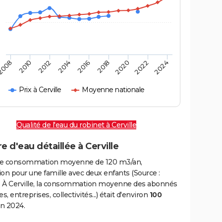
2016
2014
2012
2010
2008
2024
2022
2020
2018
Prix à Cerville
Moyenne nationale
Qualité de l'eau du robinet à Cerville
e d'eau détaillée à Cerville
e consommation moyenne de 120 m3/an,
on pour une famille avec deux enfants (Source :
 À Cerville, la consommation moyenne des abonnés
, entreprises, collectivités...) était d'environ
100
n 2024.