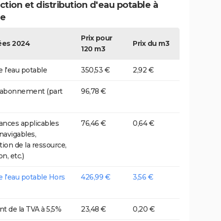
tion et distribution d'eau potable à
le
Prix pour
es 2024
Prix du m3
120 m3
e l'eau potable
350,53 €
2,92 €
 abonnement (part
96,78 €
nces applicables
76,46 €
0,64 €
 navigables,
tion de la ressource,
on, etc.)
de l'eau potable Hors
426,99 €
3,56 €
t de la TVA à 5,5%
23,48 €
0,20 €