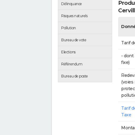
Produc
Délinquance
Cervil
Risques naturels
Donné
Pollution
Bureau de vote
Tarif d
Elections
- dont
fixe)
Référendum
Redeva
Bureau de poste
(voies
protec
polluti
Tarif 
Taxe
Montan