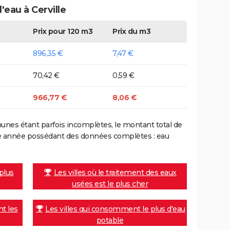
'eau à Cerville
Prix pour 120 m3
Prix du m3
896,35 €
7,47 €
70,42 €
0,59 €
966,77 €
8,06 €
nes étant parfois incomplètes, le montant total de
ière année possédant des données complètes : eau
 plus
Les villes où le traitement des eaux
usées est le plus cher
nt les
Les villes qui consomment le plus d'eau
potable