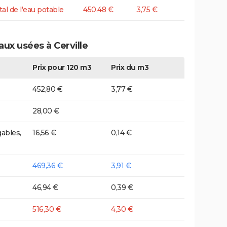
tal de l'eau potable
450,48 €
3,75 €
aux usées à Cerville
Prix pour 120 m3
Prix du m3
452,80 €
3,77 €
28,00 €
ables,
16,56 €
0,14 €
469,36 €
3,91 €
46,94 €
0,39 €
516,30 €
4,30 €