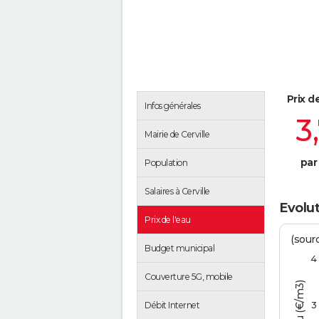
Prix d
Infos générales
3
Mairie de Cerville
par
Population
Salaires à Cerville
Evolut
Prix de l'eau
(sour
Budget municipal
4
Couverture 5G, mobile
3
Débit Internet