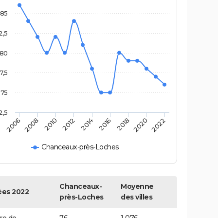
85
2,5
80
7,5
75
2,5
2014
2012
2022
2010
2020
2008
2018
2006
2016
Chanceaux-près-Loches
Chanceaux-
Moyenne
es 2022
près-Loches
des villes