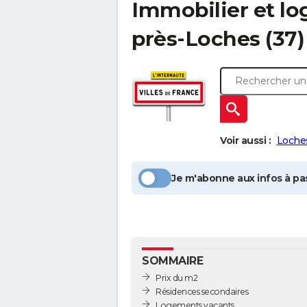
Immobilier et l
près-Loches
(37)
Voir aussi :
Loche
Je m'abonne aux infos à pas
SOMMAIRE
Prix du m2
Résidences secondaires
Logements vacants