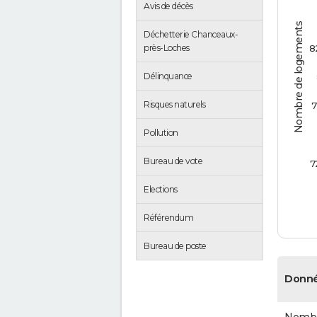
Avis de décès
Nombre de logements
Déchetterie Chanceaux-
près-Loches
8
Délinquance
Risques naturels
7
Pollution
Bureau de vote
7
Elections
Référendum
Bureau de poste
Donné