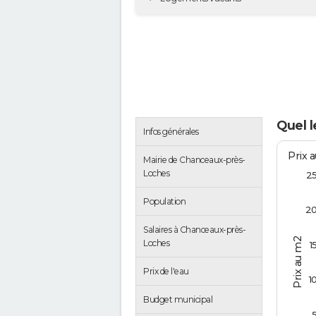
Quel 
Infos générales
Prix 
Mairie de Chanceaux-près-
Loches
2
Population
2
Salaires à Chanceaux-près-
Prix au m2
Loches
1
Prix de l'eau
1
Budget municipal