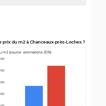
le prix du m2 à Chanceaux-près-Loches ?
au m2 (source : estimations JDN)
500
000
500
000
500