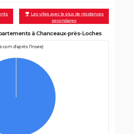
ents
Les villes avec le plus de résidences
secondaires
partements à Chanceaux-près-Loches
.com d'après l'Insee)