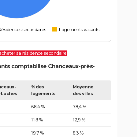
Résidences secondaires
Logements vacants
 acheter sa résidence secondaire
nts comptabilise Chanceaux-près-
ceaux-
% des
Moyenne
-Loches
logements
des villes
68,4 %
78,4 %
11,8 %
12,9 %
19,7 %
8,3 %