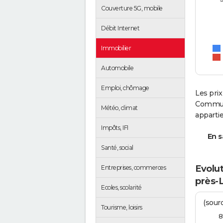
Couverture 5G, mobile
Débit Internet
Immobilier
Automobile
Emploi, chômage
Les prix
Communa
Météo, climat
apparti
Impôts, IFI
En s
Santé, social
Evolu
Entreprises, commerces
près-
Ecoles, scolarité
(sourc
Tourisme, loisirs
8