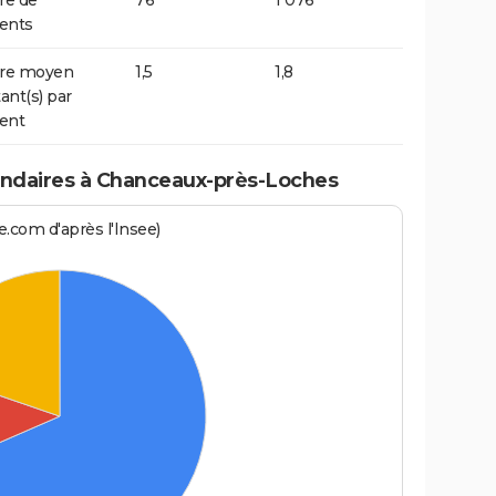
e de
76
1 076
ents
re moyen
1,5
1,8
ant(s) par
ent
ndaires à Chanceaux-près-Loches
.com d'après l'Insee)