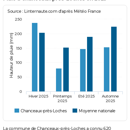
Source : Linternaute.com d'après Météo France
250
200
Hauteur de pluie (mm)
150
100
50
0
Hiver 2025
Printemps
Eté 2025
Automne
2025
2025
Chanceaux-près-Loches
Moyenne nationale
La commune de Chanceaux-près-Loches a connu 620