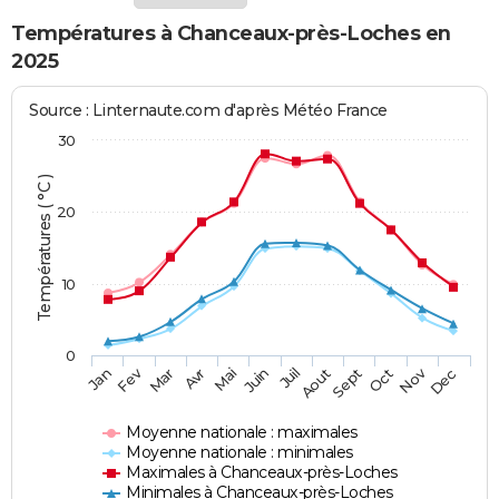
Températures à Chanceaux-près-Loches en
2025
Source : Linternaute.com d'après Météo France
30
Températures ( °C )
20
10
0
Fev
Nov
Jan
Mar
Avr
Mai
Juin
Juil
Aout
Sept
Oct
Dec
Moyenne nationale : maximales
Moyenne nationale : minimales
Maximales à Chanceaux-près-Loches
Minimales à Chanceaux-près-Loches