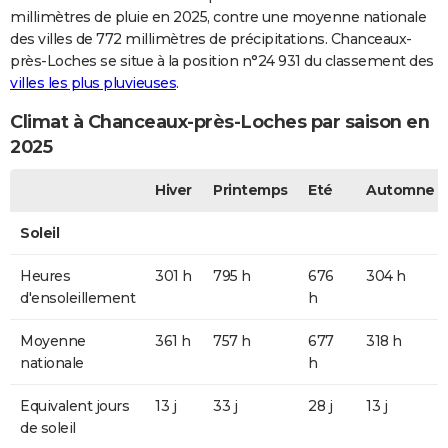
millimètres de pluie en 2025, contre une moyenne nationale
des villes de 772 millimètres de précipitations. Chanceaux-
près-Loches se situe à la position n°24 931 du classement des
villes les plus pluvieuses
.
Climat à Chanceaux-près-Loches par saison en
2025
Hiver
Printemps
Eté
Automne
Soleil
Heures
301 h
795 h
676
304 h
d'ensoleillement
h
Moyenne
361 h
757 h
677
318 h
nationale
h
Equivalent jours
13 j
33 j
28 j
13 j
de soleil