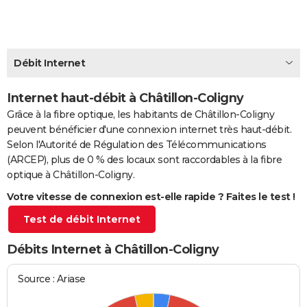
City break
Voyage de noces
Climat
Destinations
Voyage nature
Forum
+
PHOTO
GUIDES D'ACHAT
Débit Internet
BONS PLANS
Internet haut-débit à Châtillon-Coligny
CARTE DE VOEUX
Grâce à la fibre optique, les habitants de Châtillon-Coligny
Carte Bonne année
Carte Pâques
Carte de Noël
Carte Saint-Valentin
Carte d'anniversaire
DICTIONNAIRE
peuvent bénéficier d'une connexion internet très haut-débit.
Selon l'Autorité de Régulation des Télécommunications
Biographies
Expressions
Dictionnaire
Citations
Proverbes
PROGRAMME TV
(ARCEP), plus de 0 % des locaux sont raccordables à la fibre
optique à Châtillon-Coligny.
COPAINS D'AVANT
Votre vitesse de connexion est-elle rapide ? Faites le test !
Se connecter
Collèges
Universités
Service militaire
S'inscrire
Lycées
Primaires
Entreprises
Avis de recherche
AVIS DE DÉCÈS
Test de débit Internet
FORUM
Débits Internet à Châtillon-Coligny
Lifestyle
Sport
Television
Cinema
Bricolage
Culture
Auto
Voyage
Source : Ariase