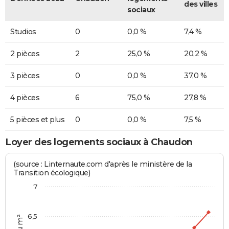
des villes
sociaux
Studios
0
0,0 %
7,4 %
2 pièces
2
25,0 %
20,2 %
3 pièces
0
0,0 %
37,0 %
4 pièces
6
75,0 %
27,8 %
5 pièces et plus
0
0,0 %
7,5 %
Loyer des logements sociaux à Chaudon
(source : Linternaute.com d'après le ministère de la
Transition écologique)
7
6,5