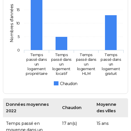
Nombres d'années
15
10
5
0
Temps
Temps
Temps
Temps
passé dans
passé dans
passé dans
passé dans
un
un
un
un
logement
logement
logement
logement
propriétaire
locatif
HLM
gratuit
Chaudon
Données moyennes
Moyenne
Chaudon
2022
des villes
Temps passé en
17 an(s)
15 ans
moyenne dans un