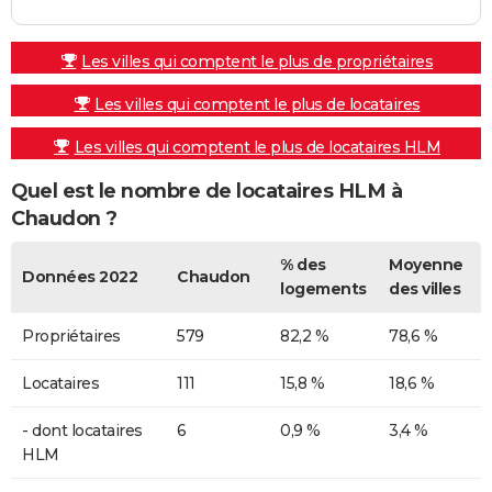
Les villes qui comptent le plus de propriétaires
Les villes qui comptent le plus de locataires
Les villes qui comptent le plus de locataires HLM
Quel est le nombre de locataires HLM à
Chaudon ?
% des
Moyenne
Données 2022
Chaudon
logements
des villes
Propriétaires
579
82,2 %
78,6 %
Locataires
111
15,8 %
18,6 %
- dont locataires
6
0,9 %
3,4 %
HLM