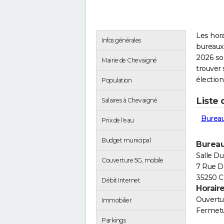
Les hora
Infos générales
bureaux
2026 so
Mairie de Chevaigné
trouver 
électio
Population
Liste
Salaires à Chevaigné
Bureau
Prix de l'eau
Budget municipal
Bureau
Salle Du
Couverture 5G, mobile
7 Rue D
35250 C
Débit Internet
Horair
Ouvertur
Immobilier
Fermetu
Parkings