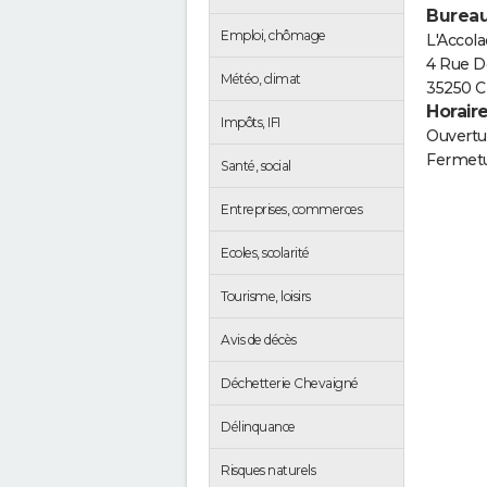
Bureau
Emploi, chômage
L'Accol
4 Rue D
Météo, climat
35250 C
Horair
Impôts, IFI
Ouvertur
Fermetu
Santé, social
Entreprises, commerces
Ecoles, scolarité
Tourisme, loisirs
Avis de décès
Déchetterie Chevaigné
Délinquance
Risques naturels