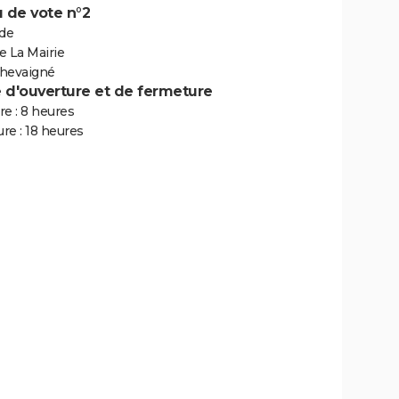
 de vote n°2
ade
e La Mairie
hevaigné
e d'ouverture et de fermeture
e : 8 heures
re : 18 heures