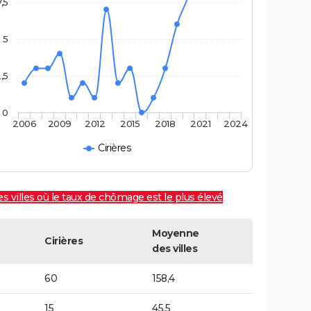
7,5
5
,5
0
2006
2009
2012
2015
2018
2021
2024
Cirières
es villes où le taux de chômage est le plus élevé
Moyenne
Cirières
des villes
60
158,4
15
45,5