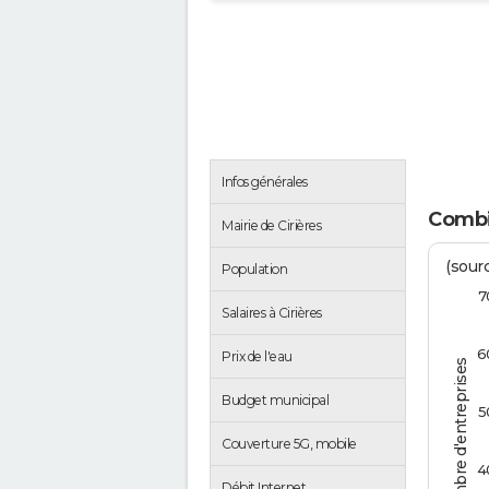
Infos générales
Combie
Mairie de Cirières
(sourc
Population
7
Salaires à Cirières
6
Prix de l'eau
Nombre d'entreprises
Budget municipal
5
Couverture 5G, mobile
4
Débit Internet