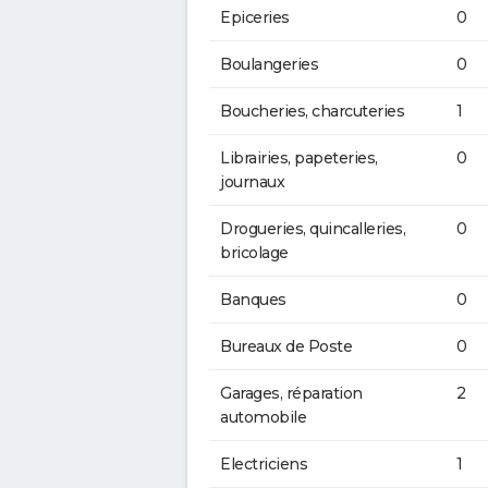
Epiceries
0
Boulangeries
0
Boucheries, charcuteries
1
Librairies, papeteries,
0
journaux
Drogueries, quincalleries,
0
bricolage
Banques
0
Bureaux de Poste
0
Garages, réparation
2
automobile
Electriciens
1