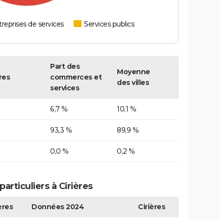
reprises de services
Services publics
Part des
Moyenne
res
commerces et
des villes
services
6,7 %
10,1 %
93,3 %
89,9 %
0,0 %
0,2 %
rticuliers à Cirières
ères
Données 2024
Cirières