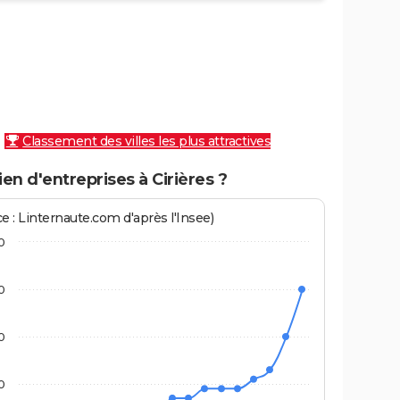
Classement des villes les plus attractives
n d'entreprises à Cirières ?
e : Linternaute.com d'après l'Insee)
0
0
0
0