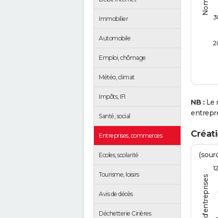
3
Immobilier
Automobile
2
Emploi, chômage
Météo, climat
Impôts, IFI
NB :
Le 
entrepr
Santé, social
Créati
Entreprises, commerces
(sourc
Ecoles, scolarité
1
Tourisme, loisirs
Avis de décès
Déchetterie Cirières