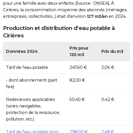
pour une famille avec deux enfants (Source : ONSEA). À
Cirières, la consommation moyenne des abonnés (ménages,
entreprises, collectivités...) était d'environ
127 m3/an
en 2024.
Production et distribution d'eau potable à
Cirières
Prix pour
Données 2024
Prix du m3
120 m3
Tarif de l'eau potable
247,60 €
2,06 €
- dont abonnement (part
82,00 €
fixe)
Redevances applicables
50,40 €
0,42 €
(voies navigables,
protection de la ressource,
pollution, etc.)
Tarif de l'eau potable Hors
298,00 €
2,48 €