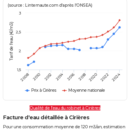
(source : Linternaute.com d'après l'ONSEA)
3
Tarif de l'eau (€/m3)
2,5
2
1,5
2016
2014
2024
2012
2022
2010
2020
2008
2018
Prix à Cirières
Moyenne nationale
Qualité de l'eau du robinet à Cirières
Facture d'eau détaillée à Cirières
Pour une consommation moyenne de 120 m3/an, estimation