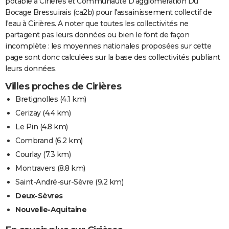
potable à Cirières et Communaute D'agglomeration Du
Bocage Bressuirais (ca2b) pour l'assainissement collectif de
l'eau à Cirières. A noter que toutes les collectivités ne
partagent pas leurs données ou bien le font de façon
incomplète : les moyennes nationales proposées sur cette
page sont donc calculées sur la base des collectivités publiant
leurs données.
Villes proches de Cirières
Bretignolles
(4.1 km)
Cerizay
(4.4 km)
Le Pin
(4.8 km)
Combrand
(6.2 km)
Courlay
(7.3 km)
Montravers
(8.8 km)
Saint-André-sur-Sèvre
(9.2 km)
Deux-Sèvres
Nouvelle-Aquitaine