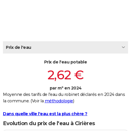
City break
Voyage de noces
Climat
Destinations
Voyage nature
Forum
+
PHOTO
GUIDES D'ACHAT
BONS PLANS
CARTE DE VOEUX
Prix de l'eau
Carte Bonne année
Carte Pâques
Carte de Noël
Carte Saint-Valentin
Carte d'anniversaire
DICTIONNAIRE
Prix de l'eau potable
Biographies
Expressions
Dictionnaire
Citations
Proverbes
PROGRAMME TV
2,62 €
COPAINS D'AVANT
par m³ en 2024
Se connecter
Collèges
Universités
Service militaire
S'inscrire
Lycées
Primaires
Entreprises
Avis de recherche
AVIS DE DÉCÈS
Moyenne des tarifs de l'eau du robinet déclarés en 2024 dans
la commune. (Voir la
méthodologie
)
FORUM
Lifestyle
Sport
Television
Cinema
Bricolage
Culture
Auto
Voyage
Dans quelle ville l'eau est la plus chère ?
Evolution du prix de l'eau à Cirières