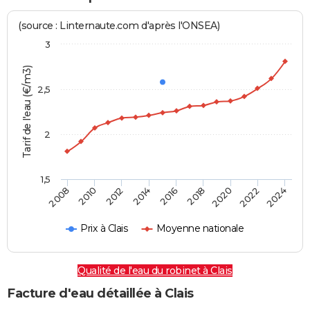
(source : Linternaute.com d'après l'ONSEA)
3
Tarif de l'eau (€/m3)
2,5
2
1,5
2016
2014
2024
2012
2022
2010
2020
2008
2018
Prix à Clais
Moyenne nationale
Qualité de l'eau du robinet à Clais
Facture d'eau détaillée à Clais