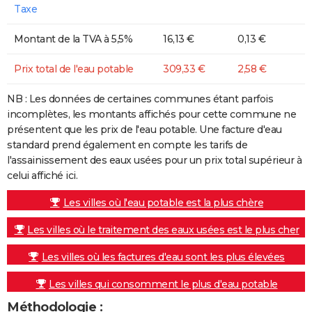
Taxe
Montant de la TVA à 5,5%
16,13 €
0,13 €
Prix total de l'eau potable
309,33 €
2,58 €
NB : Les données de certaines communes étant parfois
incomplètes, les montants affichés pour cette commune ne
présentent que les prix de l'eau potable. Une facture d'eau
standard prend également en compte les tarifs de
l'assainissement des eaux usées pour un prix total supérieur à
celui affiché ici.
Les villes où l'eau potable est la plus chère
Les villes où le traitement des eaux usées est le plus cher
Les villes où les factures d'eau sont les plus élevées
Les villes qui consomment le plus d'eau potable
Méthodologie :