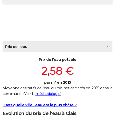
City break
Voyage de noces
Climat
Destinations
Voyage nature
Forum
+
PHOTO
GUIDES D'ACHAT
BONS PLANS
CARTE DE VOEUX
Prix de l'eau
Carte Bonne année
Carte Pâques
Carte de Noël
Carte Saint-Valentin
Carte d'anniversaire
DICTIONNAIRE
Biographies
Expressions
Dictionnaire
Citations
Proverbes
PROGRAMME TV
Prix de l'eau potable
2,58 €
COPAINS D'AVANT
Se connecter
Collèges
Universités
Service militaire
S'inscrire
Lycées
Primaires
Entreprises
Avis de recherche
AVIS DE DÉCÈS
par m³ en 2015
Moyenne des tarifs de l'eau du robinet déclarés en 2015 dans la
FORUM
commune. (Voir la
méthodologie
)
Lifestyle
Sport
Television
Cinema
Bricolage
Culture
Auto
Voyage
Dans quelle ville l'eau est la plus chère ?
Evolution du prix de l'eau à Clais