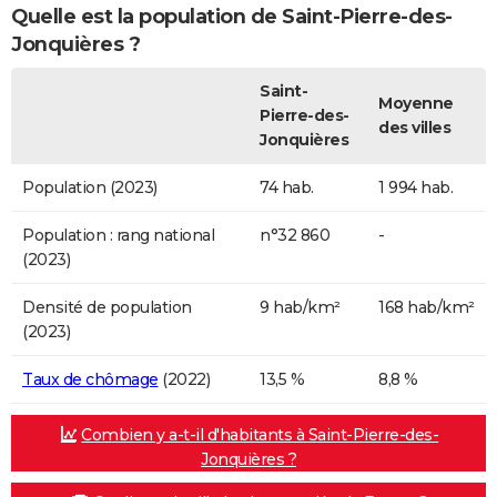
Quelle est la population de Saint-Pierre-des-
Jonquières ?
Saint-
Moyenne
Pierre-des-
des villes
Jonquières
Population (2023)
74 hab.
1 994 hab.
Population : rang national
n°32 860
-
(2023)
Densité de population
9 hab/km²
168 hab/km²
(2023)
Taux de chômage
(2022)
13,5 %
8,8 %
Combien y a-t-il d'habitants à Saint-Pierre-des-
Jonquières ?