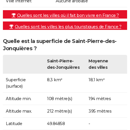
Ville internet
Aucune arobase
Quelles sont les villes où il fait bon vivre en France ?
Quelles sont les villes les plus touristiques de France ?
Quelle est la superficie de Saint-Pierre-des-
Jonquières ?
Saint-Pierre-
Moyenne
des-Jonquières
des villes
Superficie
8,3 km²
18,1 km²
(surface)
Altitude min.
108 mètre(s)
194 mètres
Altitude max.
212 mètre(s)
395 mètres
Latitude
49.84858
-