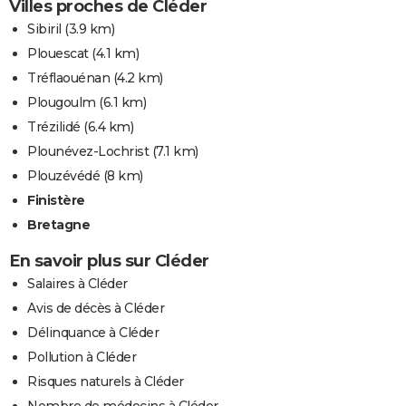
Villes proches de Cléder
Sibiril
(3.9 km)
Plouescat
(4.1 km)
Tréflaouénan
(4.2 km)
Plougoulm
(6.1 km)
Trézilidé
(6.4 km)
Plounévez-Lochrist
(7.1 km)
Plouzévédé
(8 km)
Finistère
Bretagne
En savoir plus sur Cléder
Salaires à Cléder
Avis de décès à Cléder
Délinquance à Cléder
Pollution à Cléder
Risques naturels à Cléder
Nombre de médecins à Cléder