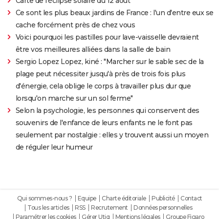
Carte de l'éclipse solaire du 12 août
Ce sont les plus beaux jardins de France : l'un d'entre eux se
cache forcément près de chez vous
Voici pourquoi les pastilles pour lave-vaisselle devraient
être vos meilleures alliées dans la salle de bain
Sergio Lopez Lopez, kiné : "Marcher sur le sable sec de la
plage peut nécessiter jusqu'à près de trois fois plus
d'énergie, cela oblige le corps à travailler plus dur que
lorsqu'on marche sur un sol ferme"
Selon la psychologie, les personnes qui conservent des
souvenirs de l'enfance de leurs enfants ne le font pas
seulement par nostalgie : elles y trouvent aussi un moyen
de réguler leur humeur
Qui sommes-nous ?
Equipe
Charte éditoriale
Publicité
Contact
Tous les articles
RSS
Recrutement
Données personnelles
Paramétrer les cookies
Gérer Utiq
Mentions légales
Groupe Figaro