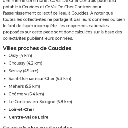
une même commune : Cc Val De Cher Controis pour l'eau
potable à Couddes et Cc Val De Cher Controis pour
l'assainissement collectif de l'eau à Couddes. A noter que
toutes les collectivités ne partagent pas leurs données ou bien
le font de façon incomplète : les moyennes nationales
proposées sur cette page sont donc calculées sur la base des
collectivités publiant leurs données.
Villes proches de Couddes
Oisly
(4 km)
Choussy
(4.2 km)
Sassay
(4.5 km)
Saint-Romain-sur-Cher
(5.3 km)
Méhers
(5.5 km)
Chémery
(6.4 km)
Le Controis-en-Sologne
(6.8 km)
Loir-et-Cher
Centre-Val de Loire