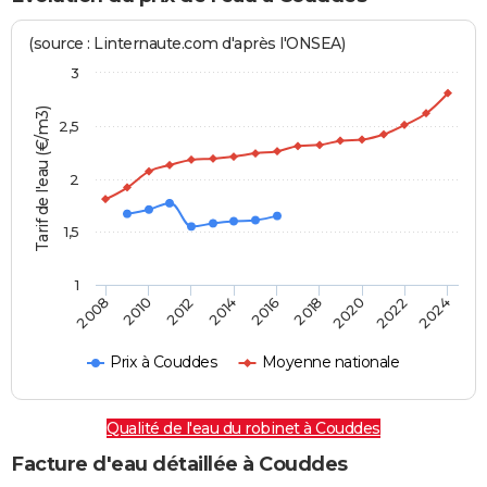
(source : Linternaute.com d'après l'ONSEA)
3
Tarif de l'eau (€/m3)
2,5
2
1,5
1
2016
2014
2024
2012
2022
2010
2020
2008
2018
Prix à Couddes
Moyenne nationale
Qualité de l'eau du robinet à Couddes
Facture d'eau détaillée à Couddes