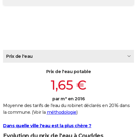
City break
Voyage de noces
Climat
Destinations
Voyage nature
Forum
+
PHOTO
GUIDES D'ACHAT
BONS PLANS
CARTE DE VOEUX
Carte Bonne année
Carte Pâques
Carte de Noël
Carte Saint-Valentin
Carte d'anniversaire
Prix de l'eau
DICTIONNAIRE
Biographies
Expressions
Dictionnaire
Citations
Proverbes
PROGRAMME TV
Prix de l'eau potable
1,65 €
COPAINS D'AVANT
Se connecter
Collèges
Universités
Service militaire
S'inscrire
Lycées
Primaires
Entreprises
Avis de recherche
AVIS DE DÉCÈS
par m³ en 2016
Moyenne des tarifs de l'eau du robinet déclarés en 2016 dans
FORUM
la commune. (Voir la
méthodologie
)
Lifestyle
Sport
Television
Cinema
Bricolage
Culture
Auto
Voyage
Dans quelle ville l'eau est la plus chère ?
Evolution du prix de l'eau à Couddes