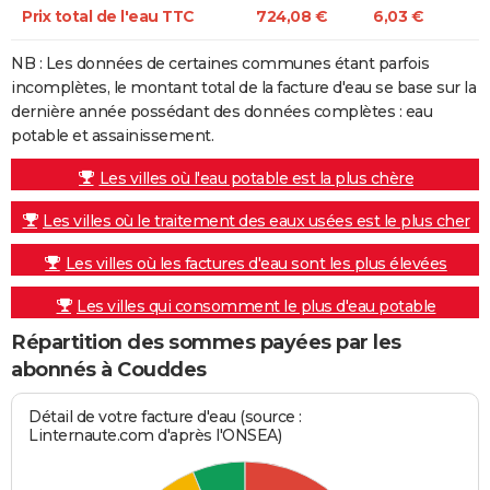
Prix total de l'eau TTC
724,08 €
6,03 €
NB : Les données de certaines communes étant parfois
incomplètes, le montant total de la facture d'eau se base sur la
dernière année possédant des données complètes : eau
potable et assainissement.
Les villes où l'eau potable est la plus chère
Les villes où le traitement des eaux usées est le plus cher
Les villes où les factures d'eau sont les plus élevées
Les villes qui consomment le plus d'eau potable
Répartition des sommes payées par les
abonnés à Couddes
Détail de votre facture d'eau (source :
Linternaute.com d'après l'ONSEA)