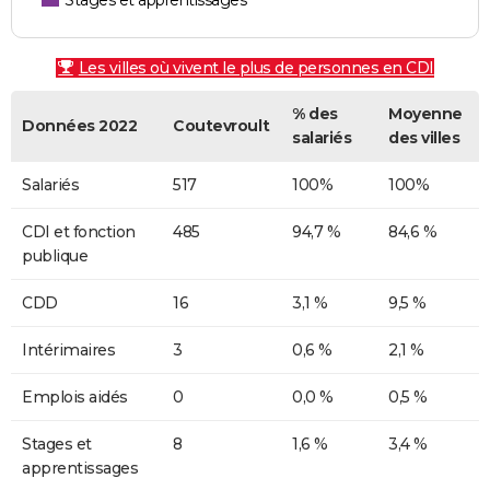
Stages et apprentissages
Les villes où vivent le plus de personnes en CDI
% des
Moyenne
Données 2022
Coutevroult
salariés
des villes
Salariés
517
100%
100%
CDI et fonction
485
94,7 %
84,6 %
publique
CDD
16
3,1 %
9,5 %
Intérimaires
3
0,6 %
2,1 %
Emplois aidés
0
0,0 %
0,5 %
Stages et
8
1,6 %
3,4 %
apprentissages