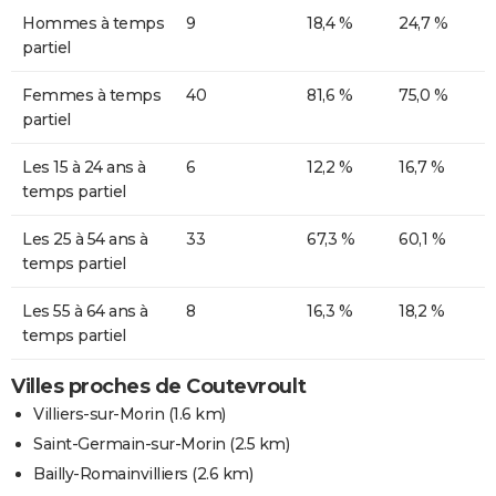
Hommes à temps
9
18,4 %
24,7 %
partiel
Femmes à temps
40
81,6 %
75,0 %
partiel
Les 15 à 24 ans à
6
12,2 %
16,7 %
temps partiel
Les 25 à 54 ans à
33
67,3 %
60,1 %
temps partiel
Les 55 à 64 ans à
8
16,3 %
18,2 %
temps partiel
Villes proches de Coutevroult
Villiers-sur-Morin
(1.6 km)
Saint-Germain-sur-Morin
(2.5 km)
Bailly-Romainvilliers
(2.6 km)