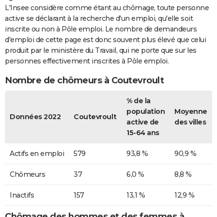
L'Insee considère comme étant au chômage, toute personne
active se déclarant à la recherche d'un emploi, qu'elle soit
inscrite ou non à Pôle emploi. Le nombre de demandeurs
d'emploi de cette page est donc souvent plus élevé que celui
produit par le ministère du Travail, qui ne porte que sur les
personnes effectivement inscrites à Pôle emploi.
Nombre de chômeurs à Coutevroult
% de la
population
Moyenne
Données 2022
Coutevroult
active de
des villes
15-64 ans
Actifs en emploi
579
93,8 %
90,9 %
Chômeurs
37
6,0 %
8,8 %
Inactifs
157
13,1 %
12,9 %
Chômage des hommes et des femmes à