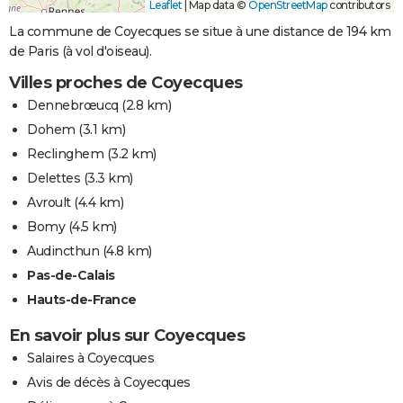
Leaflet
|
Map data ©
OpenStreetMap
contributors
La commune de Coyecques se situe à une distance de 194 km
de Paris (à vol d'oiseau).
Villes proches de Coyecques
Dennebrœucq
(2.8 km)
Dohem
(3.1 km)
Reclinghem
(3.2 km)
Delettes
(3.3 km)
Avroult
(4.4 km)
Bomy
(4.5 km)
Audincthun
(4.8 km)
Pas-de-Calais
Hauts-de-France
En savoir plus sur Coyecques
Salaires à Coyecques
Avis de décès à Coyecques