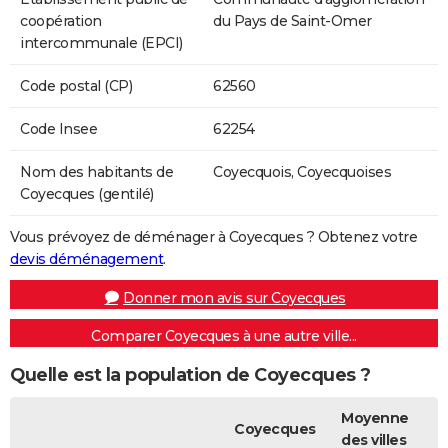
coopération
du Pays de Saint-Omer
intercommunale (EPCI)
Code postal (CP)
62560
Code Insee
62254
Nom des habitants de
Coyecquois, Coyecquoises
Coyecques (gentilé)
Vous prévoyez de déménager à Coyecques ? Obtenez votre
devis déménagement
.
Donner mon avis sur Coyecques
Comparer Coyecques à une autre ville...
Quelle est la population de Coyecques ?
Moyenne
Coyecques
des villes