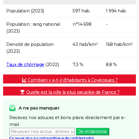
Population (2023)
597 hab.
1 994 hab.
Population : rang national
n°14 698
-
(2023)
Densité de population
43 hab/km²
168 hab/km²
(2023)
Taux de chômage
(2022)
7,3 %
8,8 %
Combien y a-t-il d'habitants à Coyecques ?
Quelle est la ville la plus peuplée de France ?
A ne pas manquer
Recevez nos astuces et bons plans directement par e-
mail.
Je m'abonne
En savoir plus sur notre politique de confidentialité