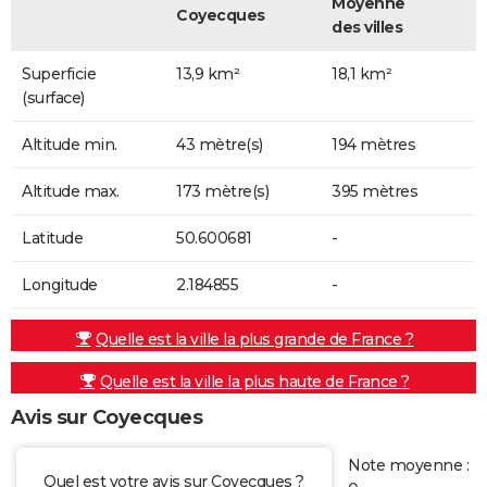
Moyenne
Coyecques
des villes
Superficie
13,9 km²
18,1 km²
(surface)
Altitude min.
43 mètre(s)
194 mètres
Altitude max.
173 mètre(s)
395 mètres
Latitude
50.600681
-
Longitude
2.184855
-
Quelle est la ville la plus grande de France ?
Quelle est la ville la plus haute de France ?
Avis sur Coyecques
Note moyenne :
Quel est votre avis sur Coyecques ?