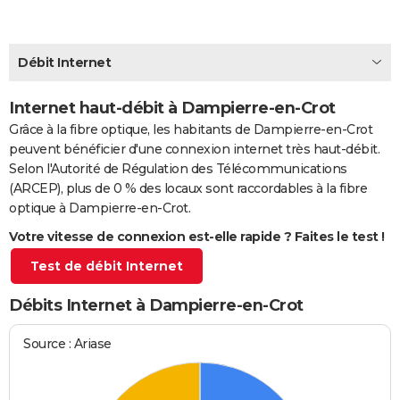
City break
Voyage de noces
Climat
Destinations
Voyage nature
Forum
+
PHOTO
GUIDES D'ACHAT
Débit Internet
BONS PLANS
Internet haut-débit à Dampierre-en-Crot
Grâce à la fibre optique, les habitants de Dampierre-en-Crot
CARTE DE VOEUX
peuvent bénéficier d'une connexion internet très haut-débit.
Carte Bonne année
Carte Pâques
Carte de Noël
Carte Saint-Valentin
Carte d'anniversaire
DICTIONNAIRE
Selon l'Autorité de Régulation des Télécommunications
(ARCEP), plus de 0 % des locaux sont raccordables à la fibre
Biographies
Expressions
Dictionnaire
Citations
Proverbes
PROGRAMME TV
optique à Dampierre-en-Crot.
Votre vitesse de connexion est-elle rapide ? Faites le test !
COPAINS D'AVANT
Test de débit Internet
Se connecter
Collèges
Universités
Service militaire
S'inscrire
Lycées
Primaires
Entreprises
Avis de recherche
AVIS DE DÉCÈS
Débits Internet à Dampierre-en-Crot
FORUM
Lifestyle
Sport
Television
Cinema
Bricolage
Culture
Auto
Voyage
Source : Ariase