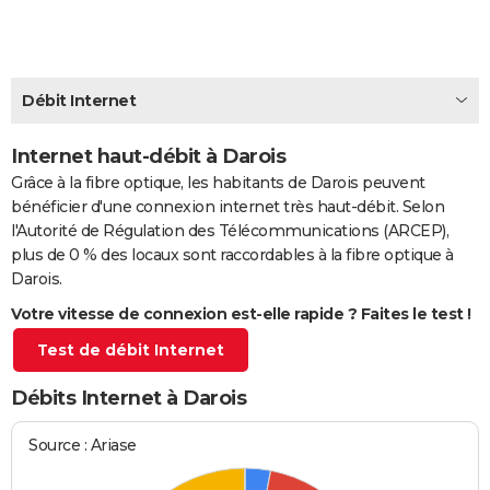
City break
Voyage de noces
Climat
Destinations
Voyage nature
Forum
+
PHOTO
GUIDES D'ACHAT
Débit Internet
BONS PLANS
Internet haut-débit à Darois
CARTE DE VOEUX
Grâce à la fibre optique, les habitants de Darois peuvent
Carte Bonne année
Carte Pâques
Carte de Noël
Carte Saint-Valentin
Carte d'anniversaire
DICTIONNAIRE
bénéficier d'une connexion internet très haut-débit. Selon
l'Autorité de Régulation des Télécommunications (ARCEP),
Biographies
Expressions
Dictionnaire
Citations
Proverbes
PROGRAMME TV
plus de 0 % des locaux sont raccordables à la fibre optique à
Darois.
COPAINS D'AVANT
Votre vitesse de connexion est-elle rapide ? Faites le test !
Se connecter
Collèges
Universités
Service militaire
S'inscrire
Lycées
Primaires
Entreprises
Avis de recherche
AVIS DE DÉCÈS
Test de débit Internet
FORUM
Débits Internet à Darois
Lifestyle
Sport
Television
Cinema
Bricolage
Culture
Auto
Voyage
Source : Ariase