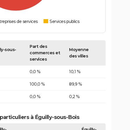
reprises de services
Services publics
Part des
ly-sous-
Moyenne
commerces et
des villes
services
0,0 %
10,1 %
100,0 %
89,9 %
0,0 %
0,2 %
rticuliers à Éguilly-sous-Bois
lly-
Éguilly-