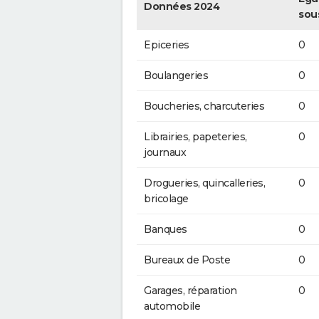
Données 2024
sou
Epiceries
0
Boulangeries
0
Boucheries, charcuteries
0
Librairies, papeteries,
0
journaux
Drogueries, quincalleries,
0
bricolage
Banques
0
Bureaux de Poste
0
Garages, réparation
0
automobile