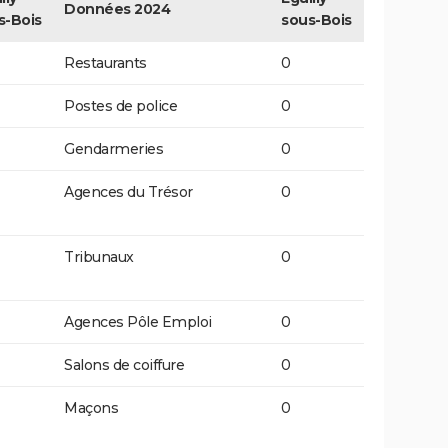
Données 2024
s-Bois
sous-Bois
Restaurants
0
Postes de police
0
Gendarmeries
0
Agences du Trésor
0
Tribunaux
0
Agences Pôle Emploi
0
Salons de coiffure
0
Maçons
0