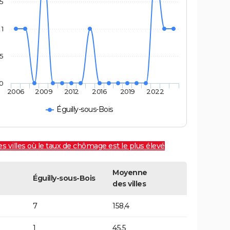
,5
1
,5
0
2006
2009
2012
2016
2019
2022
Éguilly-sous-Bois
es villes où le taux de chômage est le plus élevé
Moyenne
Éguilly-sous-Bois
des villes
7
158,4
1
45,5