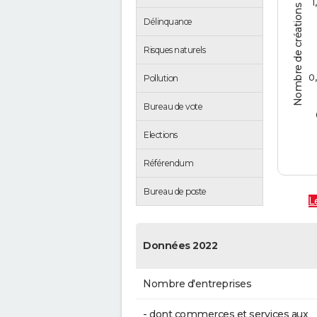
Nombre de créations d'entreprises
1
Délinquance
Risques naturels
0
Pollution
Bureau de vote
Elections
Référendum
Bureau de poste
L
Données 2022
Nombre d'entreprises
- dont commerces et services aux