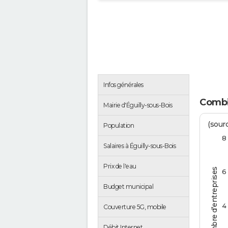
Infos générales
Combie
Mairie d'Éguilly-sous-Bois
(sourc
Population
8
Salaires à Éguilly-sous-Bois
Prix de l'eau
Nombre d'entreprises
6
Budget municipal
4
Couverture 5G, mobile
Débit Internet