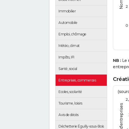
2
Immobilier
Automobile
0
Emploi, chômage
Météo, climat
Impôts, IFI
NB :
Le 
entrepr
Santé, social
Créati
Entreprises, commerces
(sourc
Ecoles, scolarité
2
Tourisme, loisirs
Avis de décès
Déchetterie Éguilly-sous-Bois