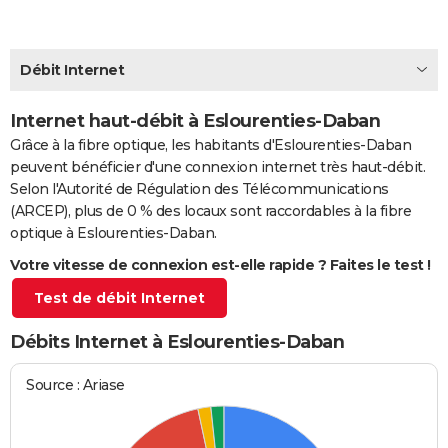
City break
Voyage de noces
Climat
Destinations
Voyage nature
Forum
+
PHOTO
GUIDES D'ACHAT
Débit Internet
BONS PLANS
Internet haut-débit à Eslourenties-Daban
Grâce à la fibre optique, les habitants d'Eslourenties-Daban
CARTE DE VOEUX
peuvent bénéficier d'une connexion internet très haut-débit.
Carte Bonne année
Carte Pâques
Carte de Noël
Carte Saint-Valentin
Carte d'anniversaire
DICTIONNAIRE
Selon l'Autorité de Régulation des Télécommunications
(ARCEP), plus de 0 % des locaux sont raccordables à la fibre
Biographies
Expressions
Dictionnaire
Citations
Proverbes
PROGRAMME TV
optique à Eslourenties-Daban.
Votre vitesse de connexion est-elle rapide ? Faites le test !
COPAINS D'AVANT
Test de débit Internet
Se connecter
Collèges
Universités
Service militaire
S'inscrire
Lycées
Primaires
Entreprises
Avis de recherche
AVIS DE DÉCÈS
Débits Internet à Eslourenties-Daban
FORUM
Lifestyle
Sport
Television
Cinema
Bricolage
Culture
Auto
Voyage
Source : Ariase