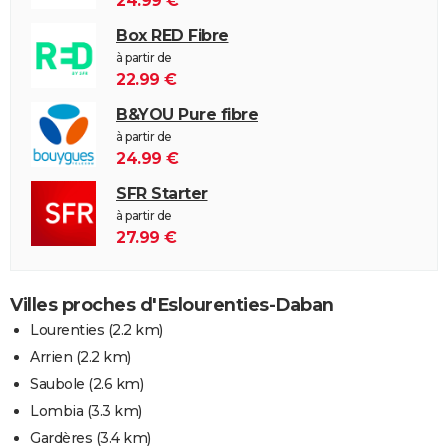
24.99 €
Box RED Fibre
à partir de
22.99 €
B&YOU Pure fibre
à partir de
24.99 €
SFR Starter
à partir de
27.99 €
Villes proches d'Eslourenties-Daban
Lourenties
(2.2 km)
Arrien
(2.2 km)
Saubole
(2.6 km)
Lombia
(3.3 km)
Gardères
(3.4 km)