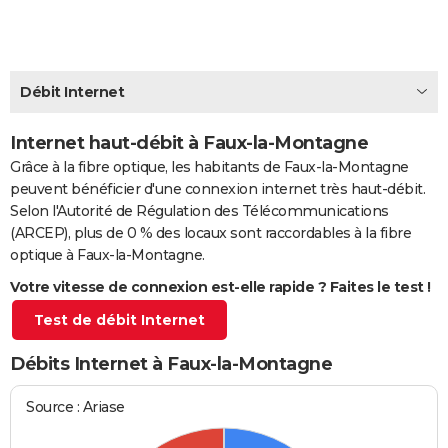
City break
Voyage de noces
Climat
Destinations
Voyage nature
Forum
+
PHOTO
GUIDES D'ACHAT
Débit Internet
BONS PLANS
Internet haut-débit à Faux-la-Montagne
CARTE DE VOEUX
Grâce à la fibre optique, les habitants de Faux-la-Montagne
Carte Bonne année
Carte Pâques
Carte de Noël
Carte Saint-Valentin
Carte d'anniversaire
DICTIONNAIRE
peuvent bénéficier d'une connexion internet très haut-débit.
Selon l'Autorité de Régulation des Télécommunications
Biographies
Expressions
Dictionnaire
Citations
Proverbes
PROGRAMME TV
(ARCEP), plus de 0 % des locaux sont raccordables à la fibre
optique à Faux-la-Montagne.
COPAINS D'AVANT
Votre vitesse de connexion est-elle rapide ? Faites le test !
Se connecter
Collèges
Universités
Service militaire
S'inscrire
Lycées
Primaires
Entreprises
Avis de recherche
AVIS DE DÉCÈS
Test de débit Internet
FORUM
Débits Internet à Faux-la-Montagne
Lifestyle
Sport
Television
Cinema
Bricolage
Culture
Auto
Voyage
Source : Ariase