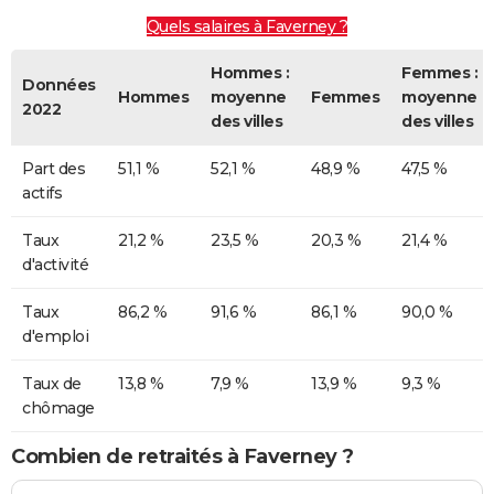
Quels salaires à Faverney ?
Hommes :
Femmes :
Données
Hommes
moyenne
Femmes
moyenne
2022
des villes
des villes
Part des
51,1 %
52,1 %
48,9 %
47,5 %
actifs
Taux
21,2 %
23,5 %
20,3 %
21,4 %
d'activité
Taux
86,2 %
91,6 %
86,1 %
90,0 %
d'emploi
Taux de
13,8 %
7,9 %
13,9 %
9,3 %
chômage
Combien de retraités à Faverney ?