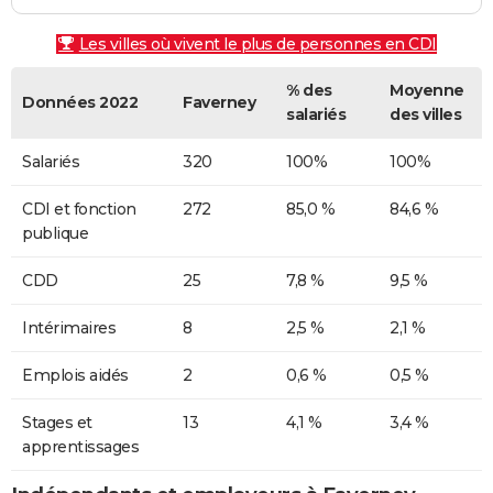
Les villes où vivent le plus de personnes en CDI
% des
Moyenne
Données 2022
Faverney
salariés
des villes
Salariés
320
100%
100%
CDI et fonction
272
85,0 %
84,6 %
publique
CDD
25
7,8 %
9,5 %
Intérimaires
8
2,5 %
2,1 %
Emplois aidés
2
0,6 %
0,5 %
Stages et
13
4,1 %
3,4 %
apprentissages