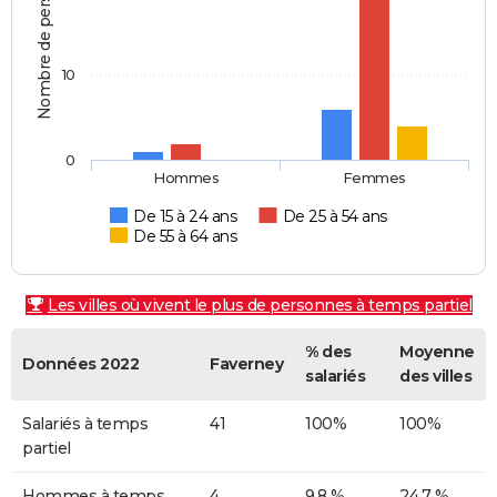
Nombre de personnes
10
0
Hommes
Femmes
De 15 à 24 ans
De 25 à 54 ans
De 55 à 64 ans
Les villes où vivent le plus de personnes à temps partiel
% des
Moyenne
Données 2022
Faverney
salariés
des villes
Salariés à temps
41
100%
100%
partiel
Hommes à temps
4
9,8 %
24,7 %