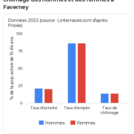
Faverney
Données 2022 (source : Linternaute.com d'après
l'Insee)
100
% de la pop. active de 15-64 ans
75
50
25
0
Taux d'activité
Taux d'emploi
Taux de
chômage
Hommes
Femmes