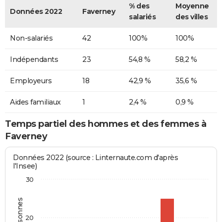
% des
Moyenne
Données 2022
Faverney
salariés
des villes
Non-salariés
42
100%
100%
Indépendants
23
54,8 %
58,2 %
Employeurs
18
42,9 %
35,6 %
Aides familiaux
1
2,4 %
0,9 %
Temps partiel des hommes et des femmes à
Faverney
Données 2022 (source : Linternaute.com d'après
l'Insee)
30
20