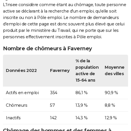
L'Insee considère comme étant au chômage, toute personne
active se déclarant à la recherche d'un emploi, qu'elle soit
inscrite ou non à Pôle emploi. Le nombre de demandeurs
d'emploi de cette page est donc souvent plus élevé que celui
produit par le ministère du Travail, qui ne porte que sur les
personnes effectivement inscrites à Pôle emploi.
Nombre de chômeurs à Faverney
% de la
population
Moyenne
Données 2022
Faverney
active de
des villes
15-64 ans
Actifs en emploi
354
86,1 %
90,9 %
Chômeurs
57
13,9 %
8,8 %
Inactifs
142
14,3 %
12,9 %
Chômage des hommes et des femmes à