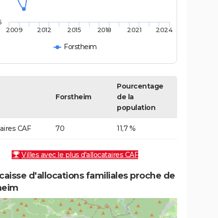
5
2009
2012
2015
2018
2021
2024
Forstheim
Pourcentage
Forstheim
de la
population
taires CAF
70
11,7 %
Villes avec le plus d'allocataires CAF
caisse d'allocations familiales proche de
heim