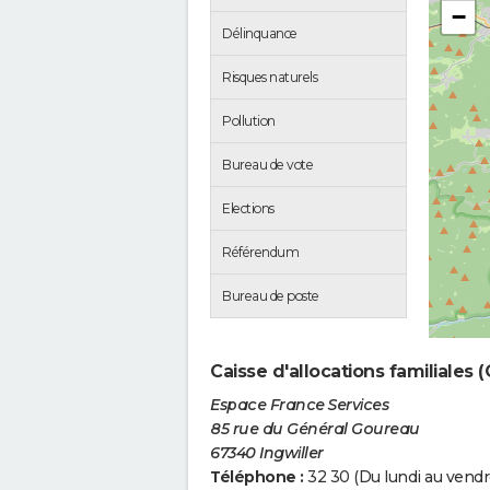
−
Délinquance
Risques naturels
Pollution
Bureau de vote
Elections
Référendum
Bureau de poste
Caisse d'allocations familiales (
Espace France Services
85 rue du Général Goureau
67340 Ingwiller
Téléphone :
32 30 (Du lundi au vendre