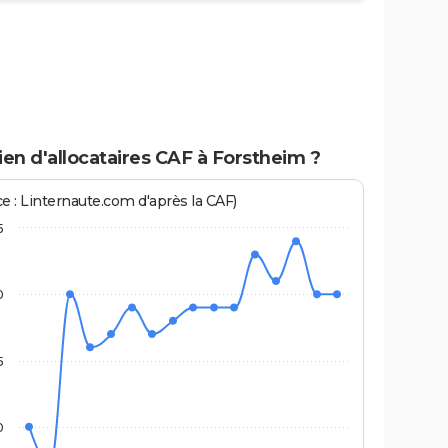
en d'allocataires CAF à Forstheim ?
ce : Linternaute.com d'après la CAF)
5
0
5
0