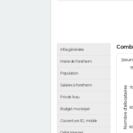
Combi
Infos générales
(sour
Mairie de Forstheim
7
Population
Salaires à Forstheim
Nombre d'allocataires
7
Prix de l'eau
6
Budget municipal
Couverture 5G, mobile
6
Débit Internet