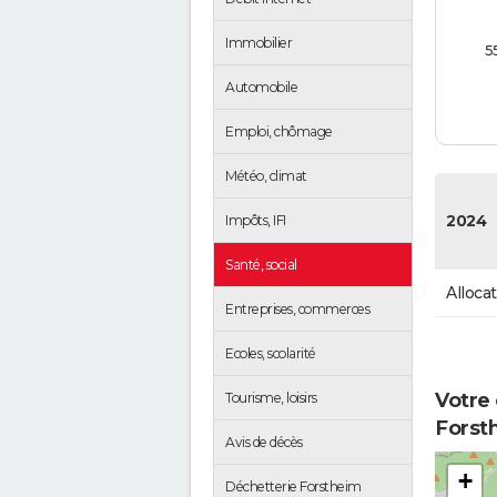
Immobilier
5
Automobile
Emploi, chômage
Météo, climat
2024
Impôts, IFI
Santé, social
Alloca
Entreprises, commerces
Ecoles, scolarité
Votre 
Tourisme, loisirs
Forst
Avis de décès
+
Déchetterie Forstheim