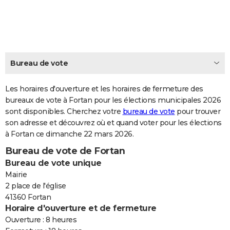
City break
Voyage de noces
Climat
Destinations
Voyage nature
Forum
+
PHOTO
GUIDES D'ACHAT
BONS PLANS
Bureau de vote
CARTE DE VOEUX
Les horaires d'ouverture et les horaires de fermeture des
Carte Bonne année
Carte Pâques
Carte de Noël
Carte Saint-Valentin
Carte d'anniversaire
DICTIONNAIRE
bureaux de vote à Fortan pour les élections municipales 2026
sont disponibles. Cherchez votre
bureau de vote
pour trouver
Biographies
Expressions
Dictionnaire
Citations
Proverbes
PROGRAMME TV
son adresse et découvrez où et quand voter pour les élections
à Fortan ce dimanche 22 mars 2026.
COPAINS D'AVANT
Bureau de vote de Fortan
Se connecter
Collèges
Universités
Service militaire
S'inscrire
Lycées
Primaires
Entreprises
Avis de recherche
AVIS DE DÉCÈS
Bureau de vote unique
Mairie
FORUM
2 place de l'église
41360 Fortan
Lifestyle
Sport
Television
Cinema
Bricolage
Culture
Auto
Voyage
Horaire d'ouverture et de fermeture
Ouverture : 8 heures