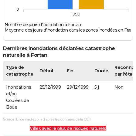
0
1999
Nombre de jours d'inondation à Fortan
Moyenne des jours d'inondation dans les zones inondées en Franc
Dernières inondations déclarées catastrophe
naturelle à Fortan
Type de
Reconnu
Début
Fin
Durée
catastrophe
par l'état
Inondations
25/12/1999
29/12/1999
5 j
Non
et/ou
Coulées de
Boue
Source : Linternaute.com d'après les données de la CCR
Villes avec le plus de risques naturels