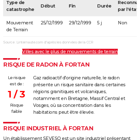
Type de
Reconnu
Début
Fin
Durée
catastrophe
par l'état
Mouvement
25/12/1999
29/12/1999
5 j
Non
de Terrain
Source : Linternaute.com d'après les données de la CCR
Villes avec le plus de mouvements de terrain
RISQUE DE RADON À FORTAN
Le risque
Gaz radioactif d'origine naturelle, le radon
est de :
présente un risque sanitaire dans certaines
1 / 3
régions granitiques et volcaniques,
notamment en Bretagne, Massif Central et
Risque
Vosges, où sa concentration dans les
faible
habitations peut être élevée.
RISQUE INDUSTRIEL À FORTAN
Un établissement SEVESO est un site industriel présentant