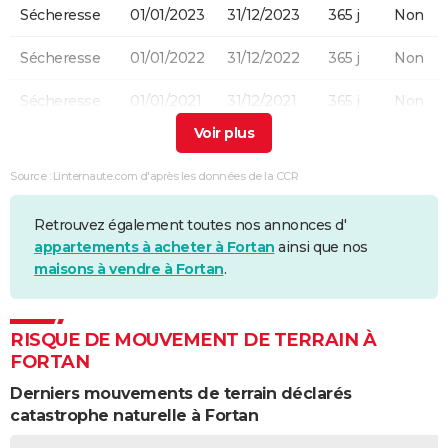
Sécheresse
01/01/2023
31/12/2023
365 j
Non
Sécheresse
01/01/2022
31/12/2022
365 j
Non
Sécheresse
01/01/2021
31/12/2021
365 j
Non
Sécheresse
01/01/2020
31/12/2020
366 j
Non
Source : Linternaute.com d'après les données de la CCR
Sécheresse
01/01/2019
31/12/2019
365 j
Non
Retrouvez également toutes nos annonces d'
Sécheresse
01/07/2018
30/09/2018
92 j
Non
appartements à acheter à Fortan
ainsi que nos
maisons à vendre à Fortan
.
Sécheresse
01/07/2003
30/09/2003
92 j
Non
Sécheresse
01/05/1989
31/12/1990
610 j
Oui
RISQUE DE MOUVEMENT DE TERRAIN À
FORTAN
Derniers mouvements de terrain déclarés
catastrophe naturelle à Fortan