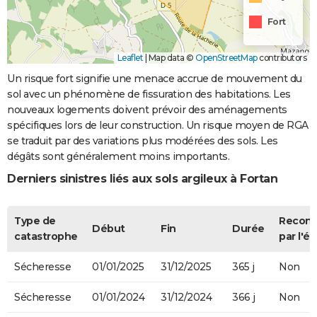
Fort
Leaflet
|
Map data ©
OpenStreetMap
contributors
Un risque fort signifie une menace accrue de mouvement du
sol avec un phénomène de fissuration des habitations. Les
nouveaux logements doivent prévoir des aménagements
spécifiques lors de leur construction. Un risque moyen de RGA
se traduit par des variations plus modérées des sols. Les
dégâts sont généralement moins importants.
Derniers sinistres liés aux sols argileux à Fortan
Type de
Recon
Début
Fin
Durée
catastrophe
par l'ét
Sécheresse
01/01/2025
31/12/2025
365 j
Non
Sécheresse
01/01/2024
31/12/2024
366 j
Non