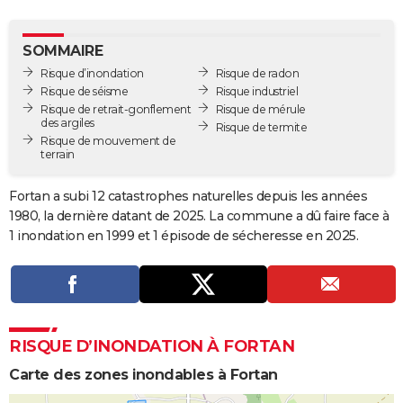
City break
Voyage de noces
Climat
Destinations
Voyage nature
Forum
+
PHOTO
SOMMAIRE
GUIDES D'ACHAT
Risque d’inondation
Risque de radon
Risque de séisme
Risque industriel
BONS PLANS
Risque de retrait-gonflement
Risque de mérule
des argiles
Risque de termite
CARTE DE VOEUX
Risque de mouvement de
terrain
Carte Bonne année
Carte Pâques
Carte de Noël
Carte Saint-Valentin
Carte d'anniversaire
DICTIONNAIRE
Fortan a subi 12 catastrophes naturelles depuis les années
Biographies
Expressions
Dictionnaire
Citations
Proverbes
PROGRAMME TV
1980, la dernière datant de 2025. La commune a dû faire face à
1 inondation en 1999 et 1 épisode de sécheresse en 2025.
COPAINS D'AVANT
Se connecter
Collèges
Universités
Service militaire
S'inscrire
Lycées
Primaires
Entreprises
Avis de recherche
AVIS DE DÉCÈS
FORUM
RISQUE D’INONDATION À FORTAN
Lifestyle
Sport
Television
Cinema
Bricolage
Culture
Auto
Voyage
Carte des zones inondables à Fortan