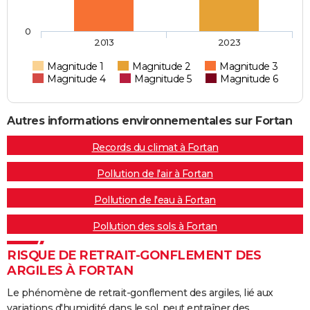
0
2013
2023
Magnitude 1
Magnitude 2
Magnitude 3
Magnitude 4
Magnitude 5
Magnitude 6
Autres informations environnementales sur Fortan
Records du climat à Fortan
Pollution de l'air à Fortan
Pollution de l'eau à Fortan
Pollution des sols à Fortan
RISQUE DE RETRAIT-GONFLEMENT DES
ARGILES À FORTAN
Le phénomène de retrait-gonflement des argiles, lié aux
variations d'humidité dans le sol, peut entraîner des