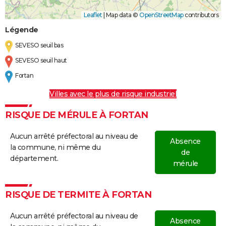
Leaflet
|
Map data ©
OpenStreetMap
contributors
Légende
SEVESO seuil bas
SEVESO seuil haut
Fortan
Villes avec le plus de risque industriel
RISQUE DE MÉRULE À FORTAN
Aucun arrêté préfectoral au niveau de
Absence
la commune, ni même du
de
département.
mérule
RISQUE DE TERMITE À FORTAN
Aucun arrêté préfectoral au niveau de
Absence