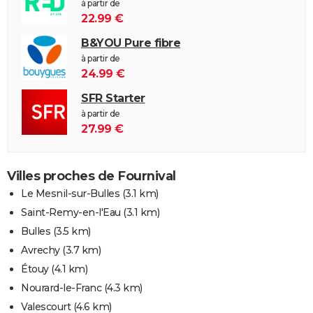
à partir de
22.99 €
B&YOU Pure fibre
à partir de
24.99 €
SFR Starter
à partir de
27.99 €
Villes proches de Fournival
Le Mesnil-sur-Bulles
(3.1 km)
Saint-Remy-en-l'Eau
(3.1 km)
Bulles
(3.5 km)
Avrechy
(3.7 km)
Étouy
(4.1 km)
Nourard-le-Franc
(4.3 km)
Valescourt
(4.6 km)