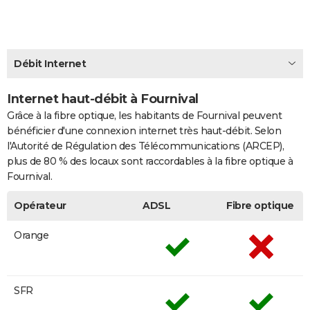
City break
Voyage de noces
Climat
Destinations
Voyage nature
Forum
+
PHOTO
GUIDES D'ACHAT
Débit Internet
BONS PLANS
Internet haut-débit à Fournival
CARTE DE VOEUX
Grâce à la fibre optique, les habitants de Fournival peuvent
Carte Bonne année
Carte Pâques
Carte de Noël
Carte Saint-Valentin
Carte d'anniversaire
DICTIONNAIRE
bénéficier d'une connexion internet très haut-débit. Selon
l'Autorité de Régulation des Télécommunications (ARCEP),
Biographies
Expressions
Dictionnaire
Citations
Proverbes
PROGRAMME TV
plus de 80 % des locaux sont raccordables à la fibre optique à
Fournival.
COPAINS D'AVANT
Opérateur
ADSL
Fibre optique
Se connecter
Collèges
Universités
Service militaire
S'inscrire
Lycées
Primaires
Entreprises
Avis de recherche
AVIS DE DÉCÈS
Orange
FORUM
Lifestyle
Sport
Television
Cinema
Bricolage
Culture
Auto
Voyage
SFR