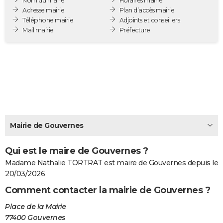
Nom du maire
Horaires mairie
City break
Voyage de noces
Climat
Destinations
Voyage nature
Forum
+
Adresse mairie
Plan d’accès mairie
PHOTO
Téléphone mairie
Adjoints et conseillers
Mail mairie
Préfecture
GUIDES D'ACHAT
BONS PLANS
CARTE DE VOEUX
Carte Bonne année
Carte Pâques
Carte de Noël
Carte Saint-Valentin
Carte d'anniversaire
DICTIONNAIRE
Biographies
Expressions
Dictionnaire
Citations
Proverbes
PROGRAMME TV
Mairie de Gouvernes
COPAINS D'AVANT
Qui est le maire de Gouvernes ?
Se connecter
Collèges
Universités
Service militaire
S'inscrire
Lycées
Primaires
Entreprises
Avis de recherche
AVIS DE DÉCÈS
Madame Nathalie TORTRAT est maire de Gouvernes depuis le
FORUM
20/03/2026
Comment contacter la mairie de Gouvernes ?
Lifestyle
Sport
Television
Cinema
Bricolage
Culture
Auto
Voyage
Place de la Mairie
77400 Gouvernes