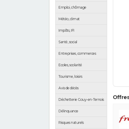
Emploi, chômage
Météo, climat
Impôts, IFI
Santé, social
Entreprises, commerces
Ecoles, scolarité
Tourisme, loisirs
Avis de décès
Offres
Déchetterie Gouy-en-Ternois
Délinquance
Risques naturels