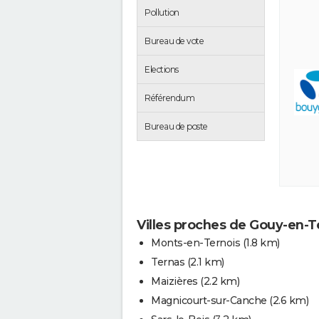
Pollution
Bureau de vote
Elections
Référendum
Bureau de poste
Villes proches de Gouy-en-T
Monts-en-Ternois
(1.8 km)
Ternas
(2.1 km)
Maizières
(2.2 km)
Magnicourt-sur-Canche
(2.6 km)