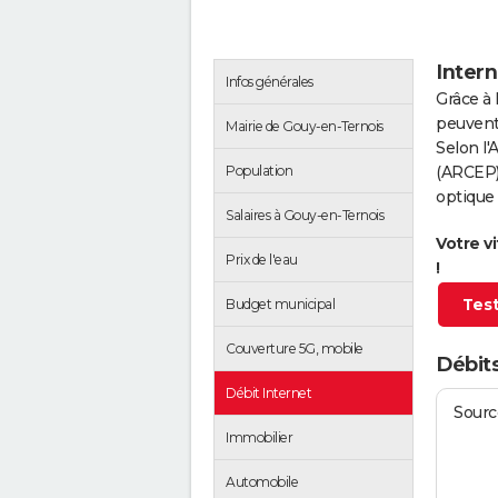
Intern
Infos générales
Grâce à 
peuvent 
Mairie de Gouy-en-Ternois
Selon l
Population
(ARCEP),
optique
Salaires à Gouy-en-Ternois
Votre v
Prix de l'eau
!
Test
Budget municipal
Couverture 5G, mobile
Débits
Débit Internet
Source
Immobilier
Automobile