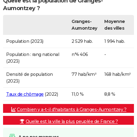
Quelle est la population de Granges-
Aumontzey ?
Granges-
Moyenne
Aumontzey
des villes
Population (2023)
2 529 hab.
1 994 hab.
Population : rang national
n°4 406
-
(2023)
Densité de population
77 hab/km²
168 hab/km²
(2023)
Taux de chômage
(2022)
11,0 %
8,8 %
Combien y a-t-il d'habitants à Granges-Aumontzey ?
Quelle est la ville la plus peuplée de France ?
A ne pas manquer