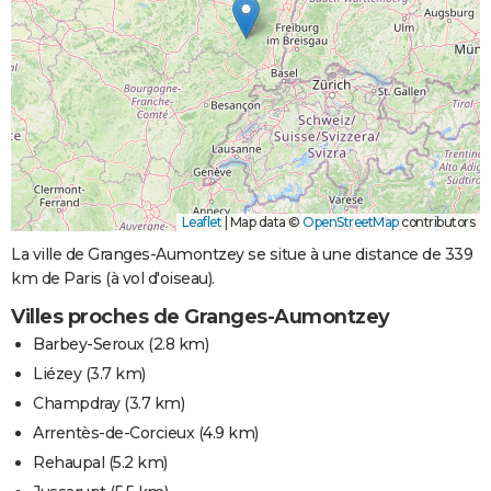
Leaflet
|
Map data ©
OpenStreetMap
contributors
La ville de Granges-Aumontzey se situe à une distance de 339
km de Paris (à vol d'oiseau).
Villes proches de Granges-Aumontzey
Barbey-Seroux
(2.8 km)
Liézey
(3.7 km)
Champdray
(3.7 km)
Arrentès-de-Corcieux
(4.9 km)
Rehaupal
(5.2 km)