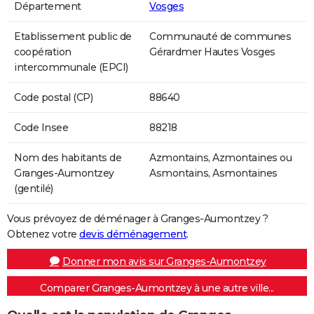
Département
Vosges
Etablissement public de
Communauté de communes
coopération
Gérardmer Hautes Vosges
intercommunale (EPCI)
Code postal (CP)
88640
Code Insee
88218
Nom des habitants de
Azmontains, Azmontaines ou
Granges-Aumontzey
Asmontains, Asmontaines
(gentilé)
Vous prévoyez de déménager à Granges-Aumontzey ?
Obtenez votre
devis déménagement
.
Donner mon avis sur Granges-Aumontzey
Comparer Granges-Aumontzey à une autre ville...