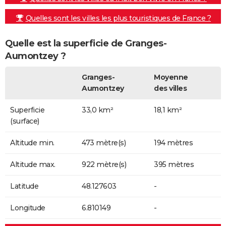
Quelles sont les villes les plus touristiques de France ?
Quelle est la superficie de Granges-
Aumontzey ?
Granges-
Moyenne
Aumontzey
des villes
Superficie
33,0 km²
18,1 km²
(surface)
Altitude min.
473 mètre(s)
194 mètres
Altitude max.
922 mètre(s)
395 mètres
Latitude
48.127603
-
Longitude
6.810149
-