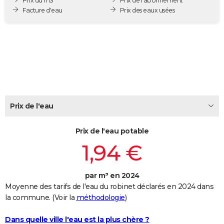
Prix du m3
Prix de l'abonnement
City break
Voyage de noces
Climat
Destinations
Voyage nature
Forum
+
Facture d'eau
Prix des eaux usées
PHOTO
GUIDES D'ACHAT
BONS PLANS
CARTE DE VOEUX
Carte Bonne année
Carte Pâques
Carte de Noël
Carte Saint-Valentin
Carte d'anniversaire
DICTIONNAIRE
Prix de l'eau
Biographies
Expressions
Dictionnaire
Citations
Proverbes
PROGRAMME TV
Prix de l'eau potable
COPAINS D'AVANT
1,94 €
Se connecter
Collèges
Universités
Service militaire
S'inscrire
Lycées
Primaires
Entreprises
Avis de recherche
AVIS DE DÉCÈS
FORUM
par m³ en 2024
Moyenne des tarifs de l'eau du robinet déclarés en 2024 dans
Lifestyle
Sport
Television
Cinema
Bricolage
Culture
Auto
Voyage
la commune. (Voir la
méthodologie
)
Dans quelle ville l'eau est la plus chère ?