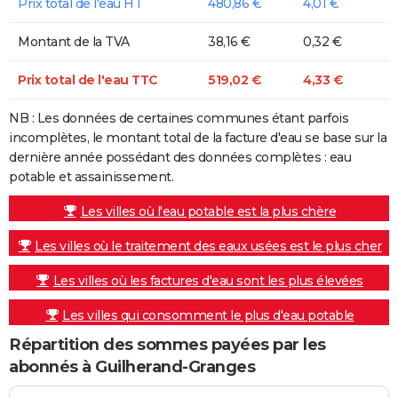
Prix total de l'eau HT
480,86 €
4,01 €
Montant de la TVA
38,16 €
0,32 €
Prix total de l'eau TTC
519,02 €
4,33 €
NB : Les données de certaines communes étant parfois
incomplètes, le montant total de la facture d'eau se base sur la
dernière année possédant des données complètes : eau
potable et assainissement.
Les villes où l'eau potable est la plus chère
Les villes où le traitement des eaux usées est le plus cher
Les villes où les factures d'eau sont les plus élevées
Les villes qui consomment le plus d'eau potable
Répartition des sommes payées par les
abonnés à Guilherand-Granges