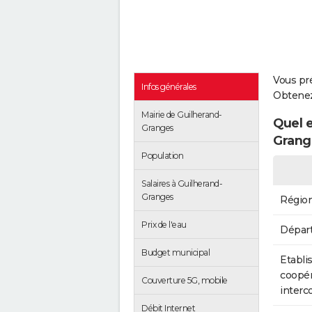
Vous pr
Infos générales
Obtenez
Mairie de Guilherand-
Quel e
Granges
Grang
Population
Salaires à Guilherand-
Granges
Régio
Prix de l'eau
Dépar
Budget municipal
Etabli
coopér
Couverture 5G, mobile
inter
Débit Internet