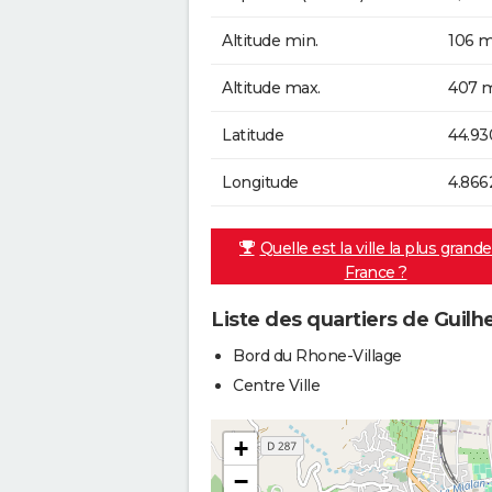
Altitude min.
106 m
Altitude max.
407 m
Latitude
44.93
Longitude
4.866
Quelle est la ville la plus grand
France ?
Liste des quartiers de Guil
Bord du Rhone-Village
Centre Ville
+
−