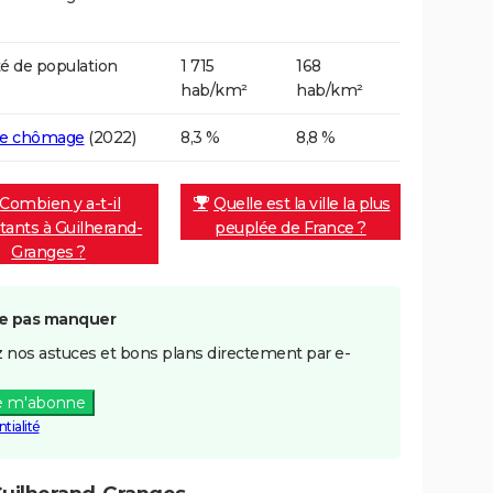
é de population
1 715
168
hab/km²
hab/km²
de chômage
(2022)
8,3 %
8,8 %
Combien y a-t-il
Quelle est la ville la plus
tants à Guilherand-
peuplée de France ?
Granges ?
e pas manquer
 nos astuces et bons plans directement par e-
e m'abonne
tialité