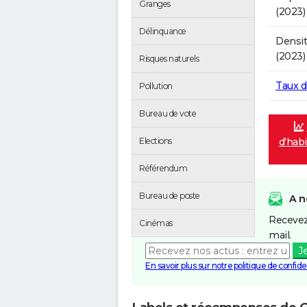
Granges
(2023)
Délinquance
Densit
(2023)
Risques naturels
Taux 
Pollution
Bureau de vote
d'habi
Elections
Référendum
Bureau de poste
A n
Recevez
Cinémas
mail.
J
En savoir plus sur notre politique de confiden