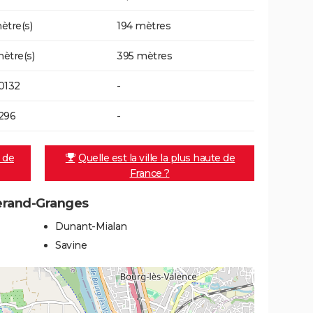
ètre(s)
194 mètres
ètre(s)
395 mètres
0132
-
296
-
e de
Quelle est la ville la plus haute de
France ?
herand-Granges
Dunant-Mialan
Savine