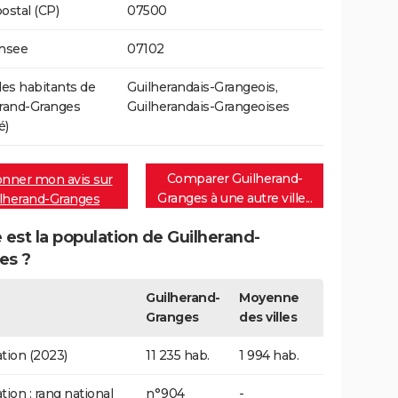
ostal (CP)
07500
Insee
07102
s habitants de
Guilherandais-Grangeois,
rand-Granges
Guilherandais-Grangeoises
é)
Comparer Guilherand-
nner mon avis sur
Granges à une autre ville...
lherand-Granges
 est la population de Guilherand-
es ?
Guilherand-
Moyenne
Granges
des villes
tion (2023)
11 235 hab.
1 994 hab.
tion : rang national
n°904
-