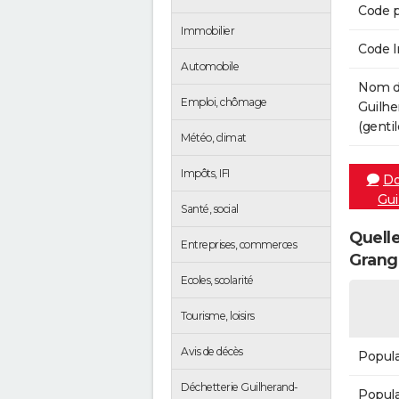
Code p
Immobilier
Code 
Automobile
Nom de
Emploi, chômage
Guilhe
(gentil
Météo, climat
Impôts, IFI
Do
Gui
Santé, social
Quelle
Entreprises, commerces
Grang
Ecoles, scolarité
Tourisme, loisirs
Avis de décès
Popula
Déchetterie Guilherand-
Popula