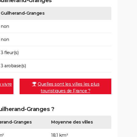
Guilherand-Granges
Guilherand-Granges
non
non
3 fleur(s)
3 arobase(s)
n vivre
Quelles sont les villes les plus
touristiques de France ?
Guilherand-Granges ?
erand-Granges
Moyenne des villes
m²
18,1 km²