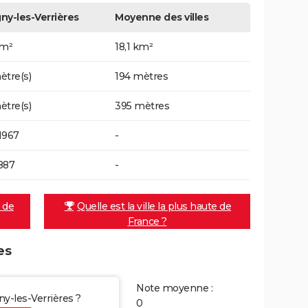
ny-les-Verrières
Moyenne des villes
km²
18,1 km²
ètre(s)
194 mètres
ètre(s)
395 mètres
1967
-
887
-
e de
Quelle est la ville la plus haute de
France ?
es
Note moyenne :
ny-les-Verrières ?
0