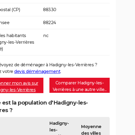
ostal (CP)
88330
Insee
88224
es habitants
nc
gny-les-Verrières
é)
évoyez de déménager à Hadigny-les-Verrières ?
 votre
devis déménagement
.
Comparer Hadigny-les-
nner mon avis sur
Verrières à une autre ville...
gny-les-Verrières
 est la population d'Hadigny-les-
res ?
Hadigny-
Moyenne
les-
des villes