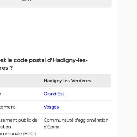
st le code postal d'Hadigny-les-
res ?
Hadigny-les-Verrières
n
Grand Est
tement
Vosges
ssement public de
Communauté d'agglomération
ation
d'Épinal
communale (EPCI)