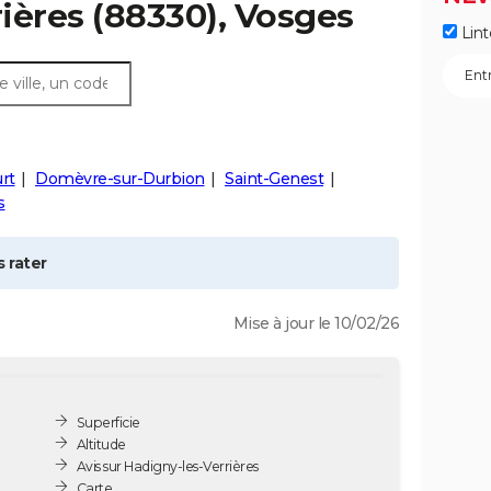
ières
(88330), Vosges
Lint
rt
Domèvre-sur-Durbion
Saint-Genest
s
 rater
Mise à jour le 10/02/26
Superficie
Altitude
Avis sur Hadigny-les-Verrières
Carte