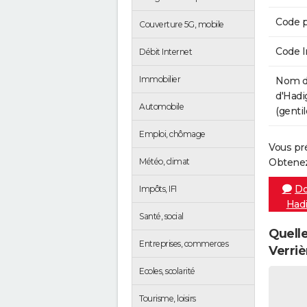
Code p
Couverture 5G, mobile
Code 
Débit Internet
Immobilier
Nom d
d'Hadi
Automobile
(gentil
Emploi, chômage
Vous pr
Météo, climat
Obtenez
Do
Impôts, IFI
Hadi
Santé, social
Quelle
Entreprises, commerces
Verriè
Ecoles, scolarité
Tourisme, loisirs