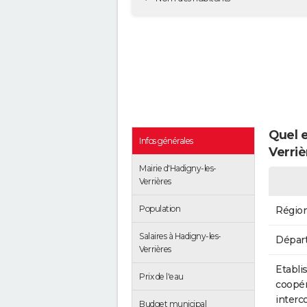
Quel e
Infos générales
Verriè
Mairie d'Hadigny-les-
Verrières
Population
Régio
Salaires à Hadigny-les-
Dépar
Verrières
Etabli
Prix de l'eau
coopér
inter
Budget municipal