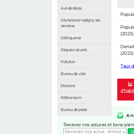
Avis de décès
Popula
Déchetterie Hadigny-les-
Verrières
Popula
(2023)
Délinquance
Densit
Risques naturels
(2023)
Pollution
Taux 
Bureau de vote
Elections
d'habi
Référendum
Bureau de poste
A n
Recevez nos astuces et bons plans
J