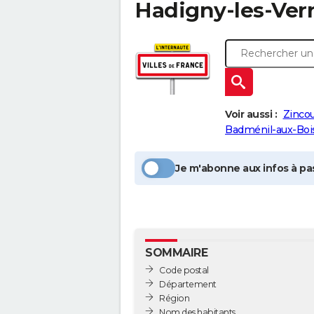
Hadigny-les-Verr
Voir aussi :
Zincou
Badménil-aux-Boi
Je m'abonne aux infos à pas
SOMMAIRE
Code postal
Département
Région
Nom des habitants