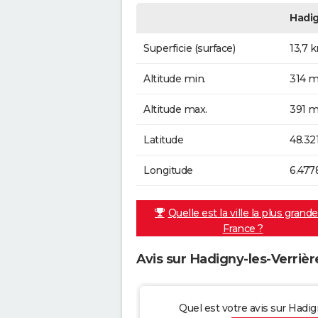
Hadig
Superficie (surface)
13,7 
Altitude min.
314 m
Altitude max.
391 m
Latitude
48.32
Longitude
6.477
Quelle est la ville la plus grand
France ?
Avis sur Hadigny-les-Verrièr
Quel est votre avis sur Hadig