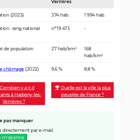
Verrières
tion (2023)
374 hab.
1 994 hab.
tion : rang national
n°19 473
-
é de population
27 hab/km²
168
hab/km²
de chômage
(2022)
9,6 %
8,8 %
Combien y a-t-il
Quelle est la ville la plus
tants à Hadigny-les-
peuplée de France ?
Verrières ?
e pas manquer
 directement par e-mail.
e m'abonne