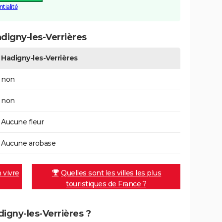
tialité
digny-les-Verrières
Hadigny-les-Verrières
non
non
Aucune fleur
Aucune arobase
n vivre
Quelles sont les villes les plus
touristiques de France ?
digny-les-Verrières ?