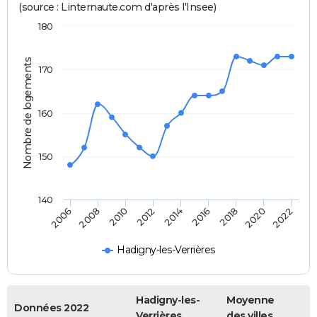
(source : Linternaute.com d'après l'Insee)
180
Nombre de logements
170
160
150
140
2006
2014
2022
2012
2020
2010
2018
2008
2016
Hadigny-les-Verrières
Hadigny-les-
Moyenne
Données 2022
Verrières
des villes