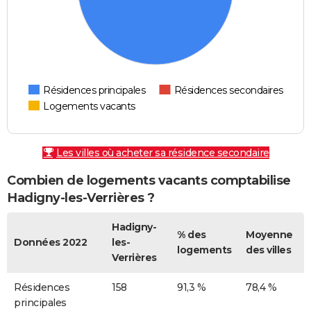
Résidences principales
Résidences secondaires
Logements vacants
Les villes où acheter sa résidence secondaire
Combien de logements vacants comptabilise
Hadigny-les-Verrières ?
Hadigny-
% des
Moyenne
Données 2022
les-
logements
des villes
Verrières
Résidences
158
91,3 %
78,4 %
principales