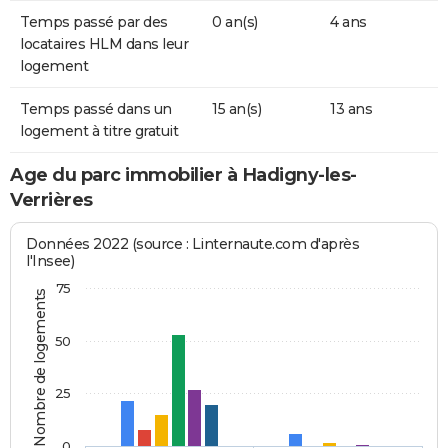
Temps passé par des
0 an(s)
4 ans
locataires HLM dans leur
logement
Temps passé dans un
15 an(s)
13 ans
logement à titre gratuit
Age du parc immobilier à Hadigny-les-
Verrières
Données 2022 (source : Linternaute.com d'après
l'Insee)
75
Nombre de logements
50
25
0