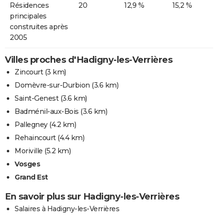
Résidences
20
12,9 %
15,2 %
principales
construites après
2005
Villes proches d'Hadigny-les-Verrières
Zincourt
(3 km)
Domèvre-sur-Durbion
(3.6 km)
Saint-Genest
(3.6 km)
Badménil-aux-Bois
(3.6 km)
Pallegney
(4.2 km)
Rehaincourt
(4.4 km)
Moriville
(5.2 km)
Vosges
Grand Est
En savoir plus sur Hadigny-les-Verrières
Salaires à Hadigny-les-Verrières