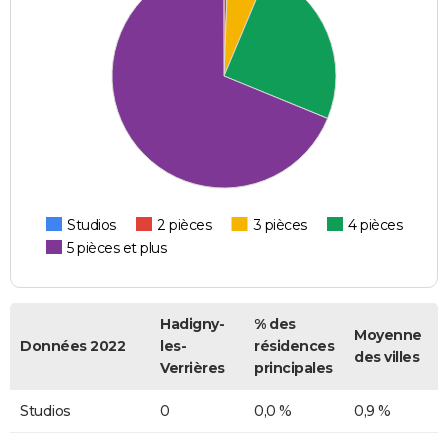
Studios
2 pièces
3 pièces
4 pièces
5 pièces et plus
Hadigny-
% des
Moyenne
Données 2022
les-
résidences
des villes
Verrières
principales
Studios
0
0,0 %
0,9 %