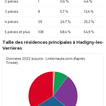
2 pièces
1
0,6 %
4,4 %
3 pièces
9
5,7 %
13,4 %
4 pièces
39
24,7 %
25,2 %
5 pièces et plus
108
68,4 %
54,9 %
Taille des résidences principales à Hadigny-les-
Verrières
Données 2022 (source : Linternaute.com d'après
l'Insee)