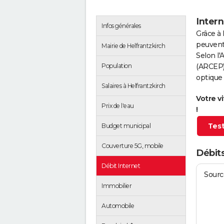
Intern
Infos générales
Grâce à 
peuvent 
Mairie de Helfrantzkirch
Selon l
Population
(ARCEP),
optique 
Salaires à Helfrantzkirch
Votre v
Prix de l'eau
!
Test
Budget municipal
Couverture 5G, mobile
Débits
Débit Internet
Source
Immobilier
Automobile