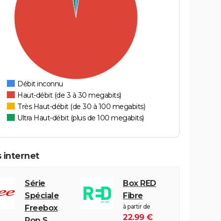
Débit inconnu
Haut-débit (de 3 à 30 megabits)
Très Haut-débit (de 30 à 100 megabits)
Ultra Haut-débit (plus de 100 megabits)
 internet
Série
Box RED
Spéciale
Fibre
à partir de
Freebox
22.99 €
Pop S