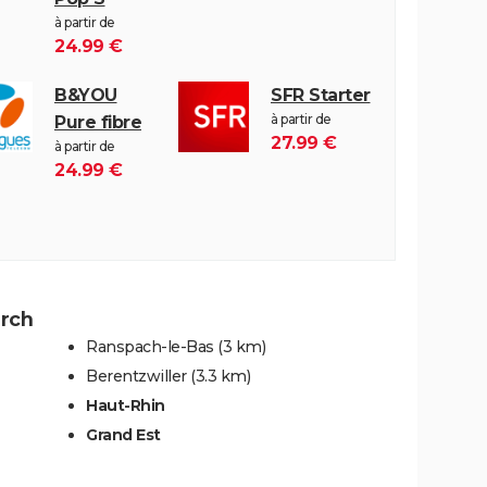
à partir de
24.99 €
B&YOU
SFR Starter
à partir de
Pure fibre
27.99 €
à partir de
24.99 €
irch
Ranspach-le-Bas
(3 km)
Berentzwiller
(3.3 km)
Haut-Rhin
Grand Est