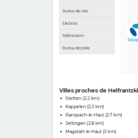
Bureau de vote
Elections
Référendum
Bureau de poste
Villes proches de Helfrantzk
Stetten
(2.2 km)
Kappelen
(2.3 km)
Ranspach-le-Haut
(2.7 km)
Jettingen
(2.8 km)
Magstatt-le-Haut
(3 km)