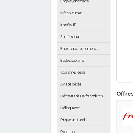
Emploi, chômage
Météo, climat
Impôts, IFI
Santé, social
Entreprises, commerces
Ecoles, scolarité
Tourisme, loisirs
Avis de décès
Offres
Déchetterie Helfrantzkirch
Délinquance
Risques naturels
Pollution