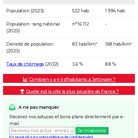
Population (2023)
522 hab.
1 994 hab.
Population : rang national
n°16 112
-
(2023)
Densité de population
83 hab/km²
168 hab/km²
(2023)
Taux de chômage
(2022)
3,6 %
8,8 %
Combien y a-t-il d'habitants à Jettingen ?
Quelle est la ville la plus peuplée de France ?
A ne pas manquer
Recevez nos astuces et bons plans directement par e-
mail.
Je m'abonne
En savoir plus sur notre politique de confidentialité