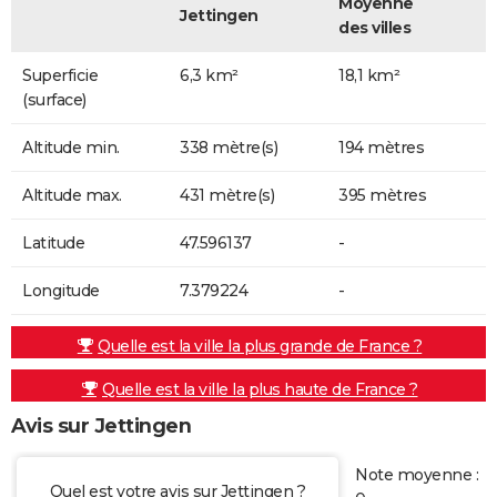
Moyenne
Jettingen
des villes
Superficie
6,3 km²
18,1 km²
(surface)
Altitude min.
338 mètre(s)
194 mètres
Altitude max.
431 mètre(s)
395 mètres
Latitude
47.596137
-
Longitude
7.379224
-
Quelle est la ville la plus grande de France ?
Quelle est la ville la plus haute de France ?
Avis sur Jettingen
Note moyenne :
Quel est votre avis sur Jettingen ?