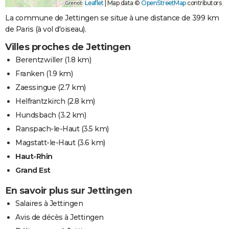
Leaflet
|
Map data ©
OpenStreetMap
contributors
La commune de Jettingen se situe à une distance de 399 km
de Paris (à vol d'oiseau).
Villes proches de Jettingen
Berentzwiller
(1.8 km)
Franken
(1.9 km)
Zaessingue
(2.7 km)
Helfrantzkirch
(2.8 km)
Hundsbach
(3.2 km)
Ranspach-le-Haut
(3.5 km)
Magstatt-le-Haut
(3.6 km)
Haut-Rhin
Grand Est
En savoir plus sur Jettingen
Salaires à Jettingen
Avis de décès à Jettingen