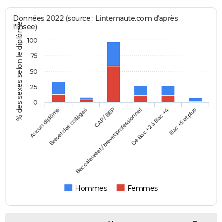
Données 2022 (source : Linternaute.com d'après
% des sexes selon le diplôme
l'Insee)
100
75
50
25
0
Aucun diplôme
Baccalauréat / brevet professionnel
CAP / BEP
Bac +5 et plus
Brevet des collèges
De Bac +2 à Bac +4
Hommes
Femmes