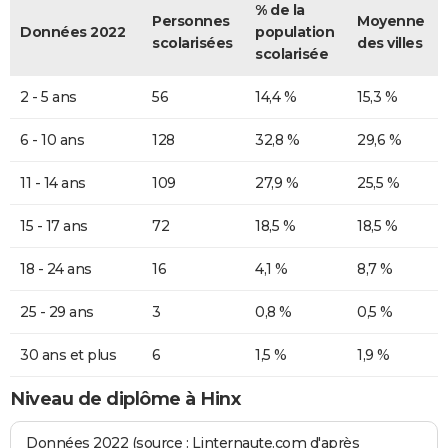
% de la
Personnes
Moyenne
Données 2022
population
scolarisées
des villes
scolarisée
2 - 5 ans
56
14,4 %
15,3 %
6 - 10 ans
128
32,8 %
29,6 %
11 - 14 ans
109
27,9 %
25,5 %
15 - 17 ans
72
18,5 %
18,5 %
18 - 24 ans
16
4,1 %
8,7 %
25 - 29 ans
3
0,8 %
0,5 %
30 ans et plus
6
1,5 %
1,9 %
Niveau de diplôme à Hinx
Données 2022 (source : Linternaute.com d'après