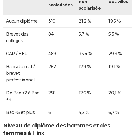
non
des villes
scolarisées
scolarisée
Aucun diplôme
310
21,2 %
19,5 %
Brevet des
84
5,7 %
5,3 %
collèges
CAP / BEP
489
33,4 %
29,3 %
Baccalauréat /
262
17,9 %
19,1 %
brevet
professionnel
De Bac +2 à Bac
258
17,6 %
20,1 %
+4
Bac +5 et plus
61
4,2 %
6,7 %
Niveau de diplôme des hommes et des
femmes à Hinx