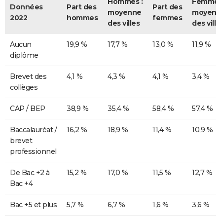
Hommes :
Femmes
Données
Part des
Part des
moyenne
moyenn
2022
hommes
femmes
des villes
des ville
Aucun
19,9 %
17,7 %
13,0 %
11,9 %
diplôme
Brevet des
4,1 %
4,3 %
4,1 %
3,4 %
collèges
CAP / BEP
38,9 %
35,4 %
58,4 %
57,4 %
Baccalauréat /
16,2 %
18,9 %
11,4 %
10,9 %
brevet
professionnel
De Bac +2 à
15,2 %
17,0 %
11,5 %
12,7 %
Bac +4
Bac +5 et plus
5,7 %
6,7 %
1,6 %
3,6 %