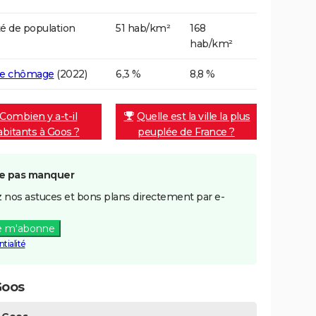
é de population
51 hab/km²
168
hab/km²
de chômage
(2022)
6,3 %
8,8 %
Combien y a-t-il
Quelle est la ville la plus
abitants à Goos ?
peuplée de France ?
e pas manquer
 nos astuces et bons plans directement par e-
e m'abonne
tialité
Goos