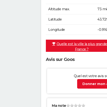
Altitude max.
73 mè
Latitude
43.72
Longitude
-0.91
Quelle est la ville la plus grand
France ?
Avis sur Goos
Quel est votre avis 
Donner mon a
Ma note