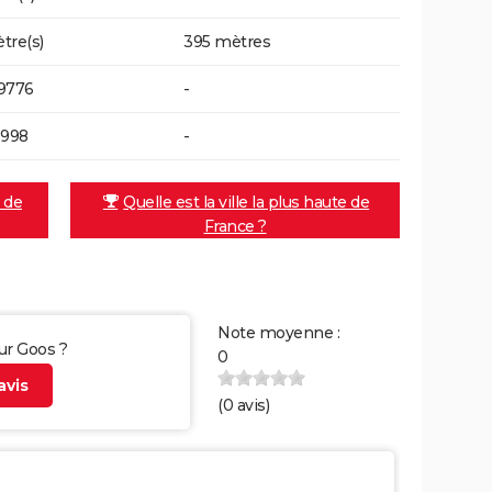
tre(s)
395 mètres
9776
-
6998
-
e de
Quelle est la ville la plus haute de
France ?
Note moyenne :
sur Goos ?
0
vis
(
0
avis)