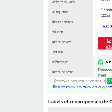
Déchetterie Goos
Densit
Délinquance
(2023)
Risques naturels
Taux 
Pollution
Bureau de vote
d'h
Elections
A n
Référendum
Recevez
Bureau de poste
mail.
J
En savoir plus sur notre politique de confiden
Labels et récompenses de 