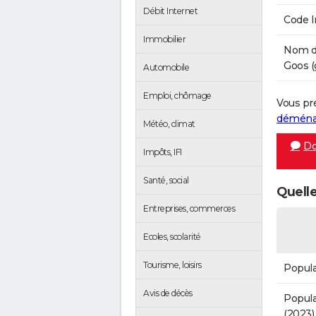
Débit Internet
Code 
Immobilier
Nom de
Goos (
Automobile
Emploi, chômage
Vous pr
démén
Météo, climat
Do
Impôts, IFI
Santé, social
Quelle
Entreprises, commerces
Ecoles, scolarité
Tourisme, loisirs
Popula
Avis de décès
Popula
(2023)