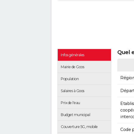
Quel e
Infos générales
Mairie de Goos
Régio
Population
Dépar
Salaires à Goos
Prix de l'eau
Etabli
coopér
Budget municipal
inter
Couverture 5G, mobile
Code p