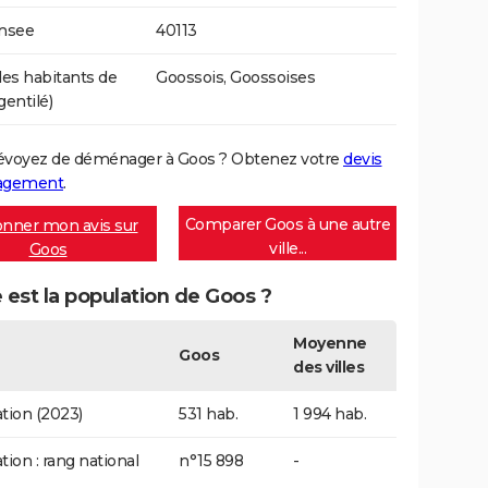
Insee
40113
s habitants de
Goossois, Goossoises
gentilé)
évoyez de déménager à Goos ? Obtenez votre
devis
agement
.
Comparer Goos à une autre
nner mon avis sur
ville...
Goos
 est la population de Goos ?
Moyenne
Goos
des villes
tion (2023)
531 hab.
1 994 hab.
tion : rang national
n°15 898
-