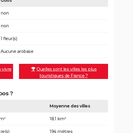
Goos
non
non
1 fleur(s)
Aucune arobase
n vivre
Quelles sont les villes les plus
touristiques de France ?
oos ?
Moyenne des villes
km²
18,1 km²
re(s)
194 mètres