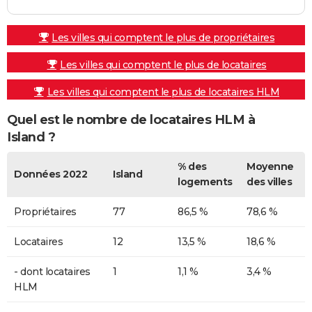
Les villes qui comptent le plus de propriétaires
Les villes qui comptent le plus de locataires
Les villes qui comptent le plus de locataires HLM
Quel est le nombre de locataires HLM à
Island ?
% des
Moyenne
Données 2022
Island
logements
des villes
Propriétaires
77
86,5 %
78,6 %
Locataires
12
13,5 %
18,6 %
- dont locataires
1
1,1 %
3,4 %
HLM