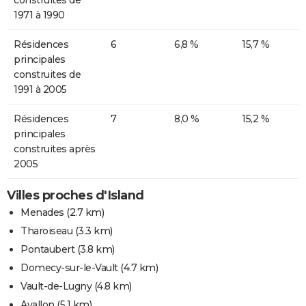
1971 à 1990
Résidences
6
6,8 %
15,7 %
principales
construites de
1991 à 2005
Résidences
7
8,0 %
15,2 %
principales
construites après
2005
Villes proches d'Island
Menades
(2.7 km)
Tharoiseau
(3.3 km)
Pontaubert
(3.8 km)
Domecy-sur-le-Vault
(4.7 km)
Vault-de-Lugny
(4.8 km)
Avallon
(5.1 km)