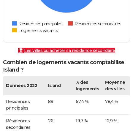
Résidences principales
Résidences secondaires
Logements vacants
Les villes où acheter sa résidence secondaire
Combien de logements vacants comptabilise
Island ?
% des
Moyenne
Données 2022
Island
logements
des villes
Résidences
89
67,4 %
78,4 %
principales
Résidences
26
19,7 %
12,9 %
secondaires