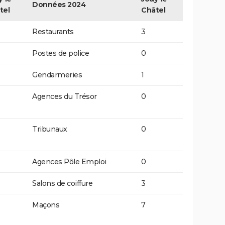
Données 2024
tel
Châtel
Restaurants
3
Postes de police
0
Gendarmeries
1
Agences du Trésor
0
Tribunaux
0
Agences Pôle Emploi
0
Salons de coiffure
3
Maçons
7