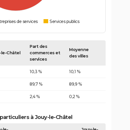
reprises de services
Services publics
Part des
Moyenne
-le-Châtel
commerces et
des villes
services
10,3 %
10,1 %
89,7 %
89,9 %
2,4 %
0,2 %
articuliers à Jouy-le-Châtel
-le-
Jouy-le-