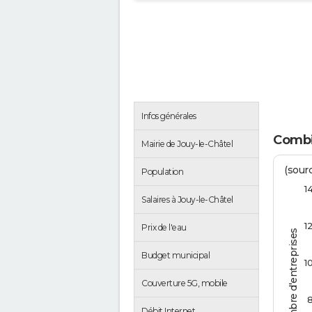
Infos générales
Combie
Mairie de Jouy-le-Châtel
(sourc
Population
1
Salaires à Jouy-le-Châtel
1
Prix de l'eau
Nombre d'entreprises
Budget municipal
1
Couverture 5G, mobile
Débit Internet