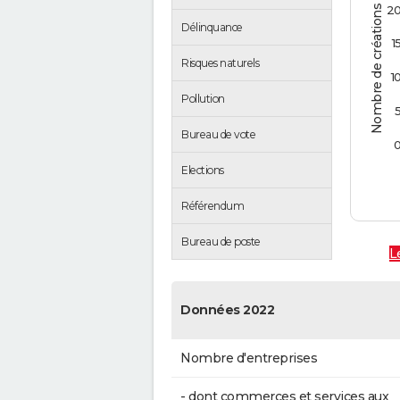
Nombre de créations d'entreprises
2
Délinquance
1
Risques naturels
1
Pollution
Bureau de vote
Elections
Référendum
Bureau de poste
L
Données 2022
Nombre d'entreprises
- dont commerces et services aux