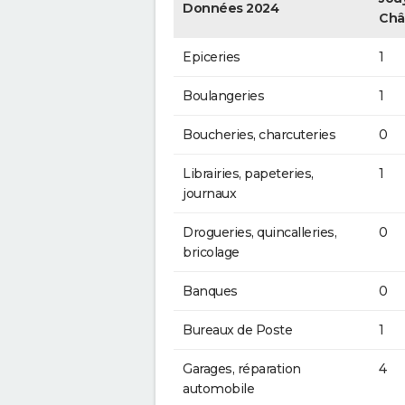
Données 2024
Châ
Epiceries
1
Boulangeries
1
Boucheries, charcuteries
0
Librairies, papeteries,
1
journaux
Drogueries, quincalleries,
0
bricolage
Banques
0
Bureaux de Poste
1
Garages, réparation
4
automobile