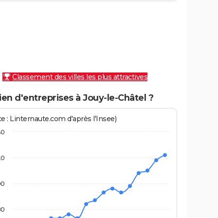
Classement des villes les plus attractives
n d'entreprises à Jouy-le-Châtel ?
e : Linternaute.com d'après l'Insee)
40
20
00
80