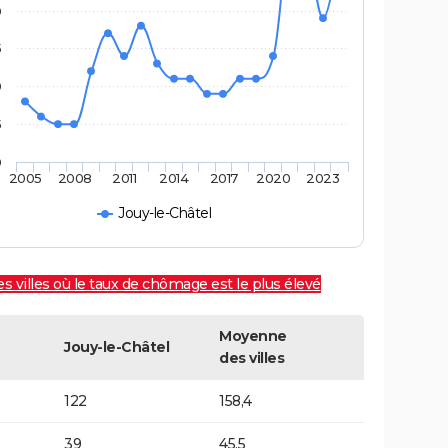
0
5
0
5
0
2005
2008
2011
2014
2017
2020
2023
Jouy-le-Châtel
es villes où le taux de chômage est le plus élevé
Moyenne
Jouy-le-Châtel
des villes
122
158,4
39
45,5