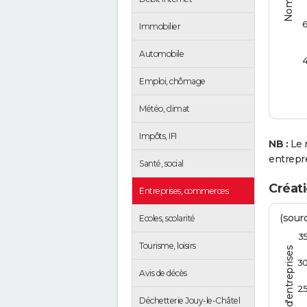
Immobilier
Automobile
Emploi, chômage
Météo, climat
Impôts, IFI
NB :
Le 
entrepr
Santé, social
Créati
Entreprises, commerces
(sourc
Ecoles, scolarité
3
Tourisme, loisirs
3
Avis de décès
2
Déchetterie Jouy-le-Châtel