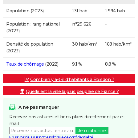
Population (2023)
131 hab.
1 994 hab.
Population : rang national
n°29 626
-
(2023)
Densité de population
30 hab/km²
168 hab/km²
(2023)
Taux de chômage
(2022)
9,1 %
8,8 %
Combien y a-t-il d'habitants à Boisdon ?
Quelle est la ville la plus peuplée de France ?
A ne pas manquer
Recevez nos astuces et bons plans directement par e-
mail.
Je m'abonne
En savoir plus sur notre politique de confidentialité