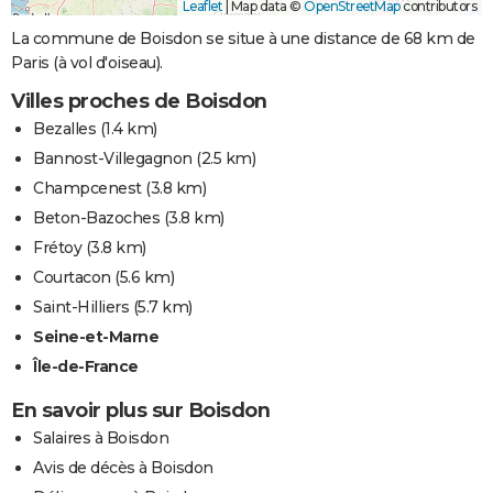
Leaflet
|
Map data ©
OpenStreetMap
contributors
La commune de Boisdon se situe à une distance de 68 km de
Paris (à vol d'oiseau).
Villes proches de Boisdon
Bezalles
(1.4 km)
Bannost-Villegagnon
(2.5 km)
Champcenest
(3.8 km)
Beton-Bazoches
(3.8 km)
Frétoy
(3.8 km)
Courtacon
(5.6 km)
Saint-Hilliers
(5.7 km)
Seine-et-Marne
Île-de-France
En savoir plus sur Boisdon
Salaires à Boisdon
Avis de décès à Boisdon