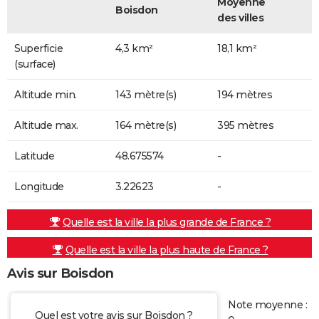
Moyenne
Boisdon
des villes
Superficie
4,3 km²
18,1 km²
(surface)
Altitude min.
143 mètre(s)
194 mètres
Altitude max.
164 mètre(s)
395 mètres
Latitude
48.675574
-
Longitude
3.22623
-
Quelle est la ville la plus grande de France ?
Quelle est la ville la plus haute de France ?
Avis sur Boisdon
Note moyenne :
Quel est votre avis sur Boisdon ?