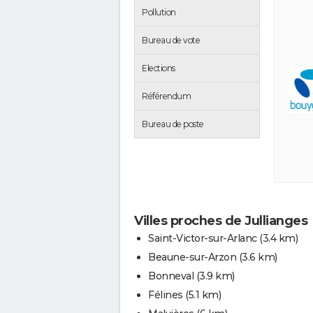
Pollution
Bureau de vote
Elections
Référendum
Bureau de poste
Villes proches de Jullianges
Saint-Victor-sur-Arlanc
(3.4 km)
Beaune-sur-Arzon
(3.6 km)
Bonneval
(3.9 km)
Félines
(5.1 km)