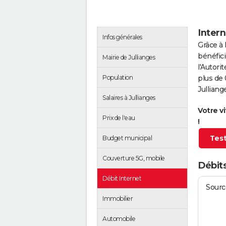
Intern
Infos générales
Grâce à 
bénéfici
Mairie de Jullianges
l'Autor
Population
plus de 
Julliang
Salaires à Jullianges
Votre v
Prix de l'eau
!
Test
Budget municipal
Couverture 5G, mobile
Débits
Débit Internet
Source
Immobilier
Automobile