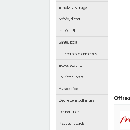
Emploi, chômage
Météo, climat
Impôts, IFI
Santé, social
Entreprises, commerces
Ecoles, scolarité
Tourisme, loisirs
Avis de décès
Offres
Déchetterie Jullianges
Délinquance
Risques naturels