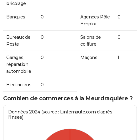
bricolage
Banques
0
Agences Pôle
0
Emploi
Bureaux de
0
Salons de
0
Poste
coiffure
Garages,
0
Maçons
1
réparation
automobile
Electriciens
0
Combien de commerces à la Meurdraquière ?
Données 2024 (source : Linternaute.com d'après
l'Insee)