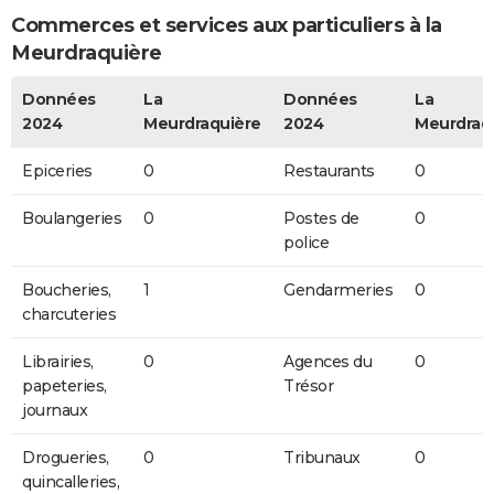
Commerces et services aux particuliers à la
Meurdraquière
Données
La
Données
La
2024
Meurdraquière
2024
Meurdraq
Epiceries
0
Restaurants
0
Boulangeries
0
Postes de
0
police
Boucheries,
1
Gendarmeries
0
charcuteries
Librairies,
0
Agences du
0
papeteries,
Trésor
journaux
Drogueries,
0
Tribunaux
0
quincalleries,