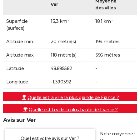
Moyenne
Ver
des villes
Superficie
13,3 km²
18,1 km²
(surface)
Altitude min.
20 mètre(s)
194 mètres
Altitude max.
118 mètre(s)
395 mètres
Latitude
48.895582
-
Longitude
-1.390392
-
Quelle est la ville la plus grande de France ?
Quelle est la ville la plus haute de France ?
Avis sur Ver
Note moyenne :
Quel est votre avis sur Ver ?