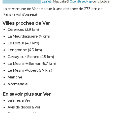
Leaflet
|
Map data ©
OpenStreetMap
contributors
La commune de Ver se situe à une distance de 273 km de
Paris (à vol d'oiseau).
Villes proches de Ver
Cérences
(3.9 km)
La Meurdraquière
(4 km)
Le Loreur
(4.3 km)
Lengronne
(4.3 km)
Gavray-sur-Sienne
(4.5 km)
Le Mesnil-Villeman
(5.7 km)
Le Mesnil-Aubert
(5.7 km)
Manche
Normandie
En savoir plus sur Ver
Salaires à Ver
Avis de décès à Ver