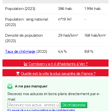
Population (2023)
386 hab.
1 994 hab.
Population : rang national
n°19 141
-
(2023)
Densité de population
29 hab/km²
168 hab/km²
(2023)
Taux de chômage
(2022)
4,4 %
8,8 %
Combien y a-t-il d'habitants à Ver ?
Quelle est la ville la plus peuplée de France ?
A ne pas manquer
Recevez nos astuces et bons plans directement par e-
mail.
Je m'abonne
En savoir plus sur notre politique de confidentialité