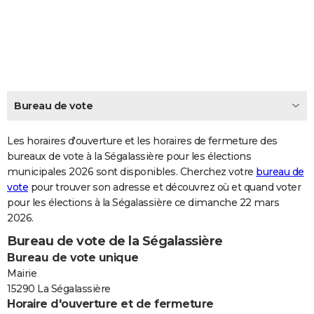
City break
Voyage de noces
Climat
Destinations
Voyage nature
Forum
+
PHOTO
GUIDES D'ACHAT
BONS PLANS
CARTE DE VOEUX
Bureau de vote
Carte Bonne année
Carte Pâques
Carte de Noël
Carte Saint-Valentin
Carte d'anniversaire
DICTIONNAIRE
Les horaires d'ouverture et les horaires de fermeture des
Biographies
Expressions
bureaux de vote à la Ségalassière pour les élections
Dictionnaire
Citations
Proverbes
PROGRAMME TV
municipales 2026 sont disponibles. Cherchez votre
bureau de
vote
pour trouver son adresse et découvrez où et quand voter
COPAINS D'AVANT
pour les élections à la Ségalassière ce dimanche 22 mars
Se connecter
Collèges
Universités
Service militaire
S'inscrire
Lycées
Primaires
Entreprises
Avis de recherche
AVIS DE DÉCÈS
2026.
Bureau de vote de la Ségalassière
FORUM
Bureau de vote unique
Lifestyle
Sport
Television
Cinema
Bricolage
Culture
Auto
Voyage
Mairie
15290 La Ségalassière
Horaire d'ouverture et de fermeture